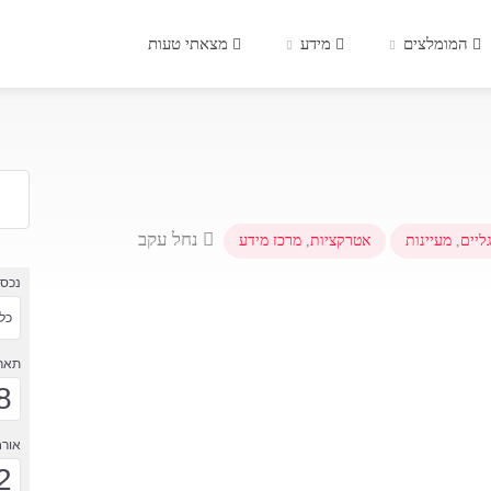
המומלצים
מידע
מצאתי טעות
נחל עקב
ליים
,
מעיינות
אטרקציות
,
מרכז מידע
נכס
כל 
תארי
8
אורח
2