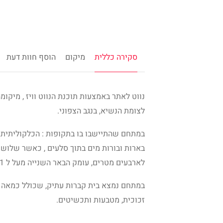
סקירה כללית
מיקום
הוסף חוות דעת
נווט לאתר באמצעות תוכנת הנווט וויז , מיקו
לצומת הנשיא, בנגב הצפוני.
במתחם שהתיישבו בו בתקופות : הכלקוליתית ,
בארות ובורות מים בתוך סלעים , כאשר שלוש
לארבעים מטרים, עומק הבאר השנייה מעל ל 21 מטרים ,ובאר ביר מנצור עומקה כ 23 מטרים.
במתחם נמצא בית קברות עתיק, שכולל כמאה עש
זכוכית, מטבעות ותכשיטים.