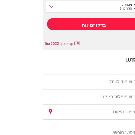
מבוגרים:
חדרים: 1
lior2022
קוד קופון:
וש
וש יעד לטיול
וש פעילות רצוייה