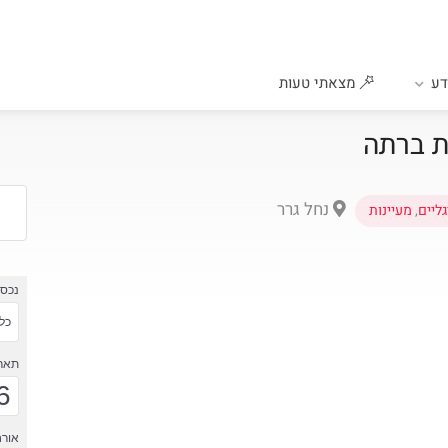
ע
מצאתי טעות
ת ברתה
נחל גרר
גליים
,
מעיינות
נכס
כל 
תארי
6
אורח