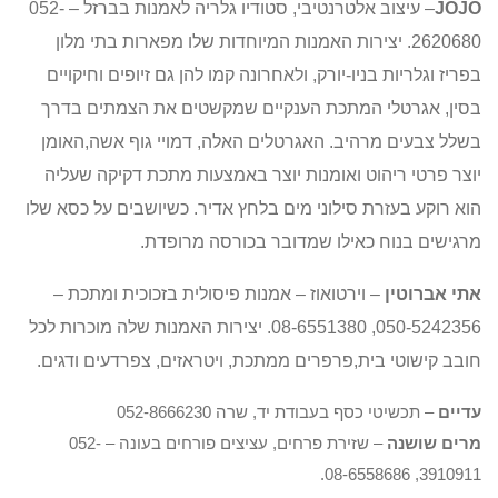
JOJO
– עיצוב אלטרנטיבי, סטודיו גלריה לאמנות בברזל – 052-
2620680. יצירות האמנות המיוחדות שלו מפארות בתי מלון
בפריז וגלריות בניו-יורק, ולאחרונה קמו להן גם זיופים וחיקויים
בסין, אגרטלי המתכת הענקיים שמקשטים את הצמתים בדרך
בשלל צבעים מרהיב. האגרטלים האלה, דמויי גוף אשה,האומן
יוצר פרטי ריהוט ואומנות יוצר באמצעות מתכת דקיקה שעליה
הוא רוקע בעזרת סילוני מים בלחץ אדיר. כשיושבים על כסא שלו
מרגישים בנוח כאילו שמדובר בכורסה מרופדת.
אתי אברוטין
– וירטואוז – אמנות פיסולית בזכוכית ומתכת –
050-5242356, 08-6551380. יצירות האמנות שלה מוכרות לכל
חובב קישוטי בית,פרפרים ממתכת, ויטראזים, צפרדעים ודגים.
עדיים
– תכשיטי כסף בעבודת יד, שרה 052-8666230
מרים שושנה
– שזירת פרחים, עציצים פורחים בעונה – 052-
3910911, 08-6558686.