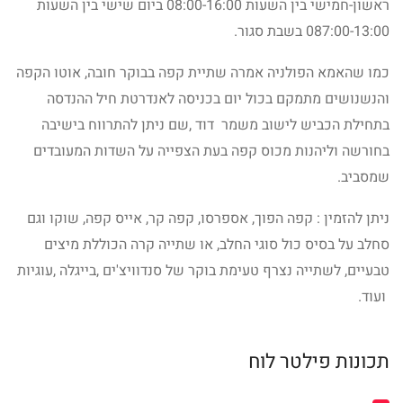
ראשון-חמישי בין השעות 08:00-16:00 ביום שישי בין השעות
087:00-13:00 בשבת סגור.
כמו שהאמא הפולניה אמרה שתיית קפה בבוקר חובה, אוטו הקפה
והנשנושים מתמקם בכול יום בכניסה לאנדרטת חיל ההנדסה
בתחילת הכביש לישוב משמר דוד ,שם ניתן להתרווח בישיבה
בחורשה וליהנות מכוס קפה בעת הצפייה על השדות המעובדים
שמסביב.
ניתן להזמין : קפה הפוך, אספרסו, קפה קר, אייס קפה, שוקו וגם
סחלב על בסיס כול סוגי החלב, או שתייה קרה הכוללת מיצים
טבעיים, לשתייה נצרף טעימת בוקר של סנדוויצ'ים ,בייגלה ,עוגיות
ועוד.
תכונות פילטר לוח