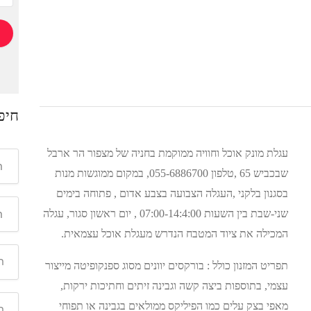
חיפ
עגלת מונק אוכל וחוויה ממוקמת בחניה של מצפור הר ארבל
שבכביש 65 ,טלפון 055-6886700, במקום ממוגשות מנות
בסגנון בלקני ,העגלה הצבועה בצבע אדום , פתוחה בימים
שני-שבת בין השעות 07:00-14:4:00 , יום ראשון סגור, עגלה
המכילה את ציוד המטבח הנדרש מעגלת אוכל עצמאית.
תפריט המזנון כולל : בורקסים יוונים מסוג ספנקופיטה מייצור
עצמי, בתוספות ביצה קשה וגבינה זיתים וחתיכות ירקות,
מאפי בצק עלים כמו הפיליקס ממולאים בגבינה או תפוחי