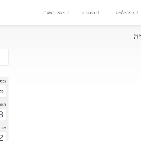
המומלצים
מידע
מצאתי טעות
ה
נכס
כל 
תארי
8
אורח
2