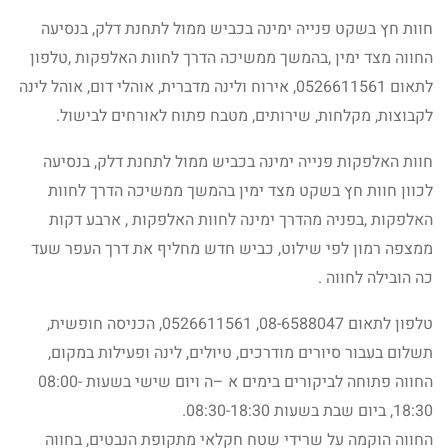
חוות חץ בשקט פנייה ימינה בכביש ממול לתחנת דלק, בנסיעה
החווה מצד ימין ,בהמשך ממשיכה הדרך לחוות האלפקות ,טלפון
לתאום 0526611561, אירוח ולינה מדברית, אוהלי דום, אוהל לינה
לקבוצות, מקלחות, שירותים, מטבח פתוח לאורחים לבישול.
חוות האלפקות פנייה ימינה בכביש ממול לתחנת דלק, בנסיעה
לכוון חוות חץ בשקט מצד ימין בהמשך ממשיכה הדרך לחוות
האלפקות ,בפניה מהדרך ימינה לחוות האלפקות , ארבע דקות
ממצפה רמון לפי שילוט, כביש חדש מחליף את דרך העפר שעד
כה הובילה לחווה .
טלפון לתאום 08-6588047, 0526611561, הכניסה חופשית,
תשלום בעבור סיורים מודרכים, טיולים, לינה ופעילות במקום,
החווה פתוחה לביקורים בימים א –ה ויום שישי בשעות 08:00-
18:30, ביום שבת בשעות 08:30-18:30.
החווה הוקמה על שרידי שטח חקלאי מתקופת הנבטים, בחווה