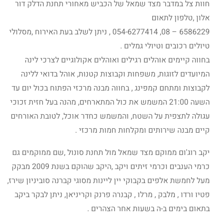
חוות צל במדבר מצד שמאל של הכביש מאחורי תחנת הדלק דור
אלון ,טלפון לתאום
6586229 – 08, 054-6277414 , ניתן לשלב בעת האירוח ,מסלולי
טיולים רכובים וטיולי גמלים .
בחווה קיימים אוהלים רגילים ואוהלים אקולוגיים לצרכי לינה
המיועדים לזוגות, משפחות וקבוצות קטנות, אוהל בדואי ללינה
לקבוצות ומתחם קמפינג , בחווה מבנה מרכזי הפתוח בכול יום עד
השעה 21:00 המשמש את כול המתארחים, מהנה בעל חזית זכוכי
עגולה לתצפית על השטח, והמשמש כחדר אוכל, לטובת האורחים
קיים מבנה שירותים ומקלחות חמות מרכזי .
יקב רוג'ום ממוקם מצד שמאל מול תחנת סונול ,שם ממוקמים גם
כרמי הענבים וכרמי זיתים ויקב ,היקב שהוקם בשנת 2009 מבקק
מעל לחמשת אלפים בקבוקי יין ליינות מסוגי קברנה סוביניון שירז,
פטיו ורדו , מלבק , מרלו , קבנרה פרנק וקריניאן, ניתן לבקר ביקב
בתאום בימים ב-ה בשעות אחר הצהרים .