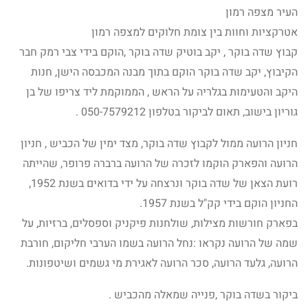
העיר מצפה רמון
אטרקציות וחוות בין צומת חלוקים למצפה רמון
קבוץ שדה בוקר , יקב בוטיק שדה בוקר ,הוקם בידי צבי רמק חבר
הקיבוץ, יקב שדה בוקר הוקם בתוך מבנה המכבסה הישן, חנות
היקב והטעימות בגלריה על הראש , הממוקמת ליד צריפו של בן
גוריון בישוב, תאום לביקור בטלפון 050-7579212 .
חניון הרועה ממול לקבוץ שדה בוקר, מצד ימין של הכביש , חניון
הרועה והפארק הוקמו לזכרה של הרועה ברברה פרופר, שהייתה
רועת הצאן של שדה בוקר ונרצחה על ידי בדואים בשנת 1952,
החניון הוקם בידי קק"ל בשנת 1957.
בפארק חורשות מצילות, שולחנות פיקניק וספסלים, ברזיות, על
שמה של הרועה נקראו :נחל הרועה בשמו הערבי חליקום, חורבת
הרועה, גלעד הרועה, סכר הרועה לאגירת מי גשמים ושיטפונות.
ביקור בשדה בוקר ,פנייה שמאלה מהכביש .