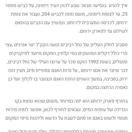
איך להגיע בנסיעה מבאר שבע לכוון העיר דימונה, על כביש מספר
25, עד לצומת דימונה,, משם נפנה לכביש 204, נעבור את צומת
ירוחם, לכניסה המערבית לירוחם. ונמשיך עם הכביש בהתאם
לשילוט עד לפארק ירוחם.
מסביב לחלק העליון של נחל רביבים נטעה הקק"ל יער אורנים ,עצי
פרי כולל דקלים המושקים במי קלחין, המקום מיועד לפיקניקים
ומנגלים, בשנת 1992 הוקם סכר על ערוצו העילי של נחל רביבים,
דבר שיצר את אגם ירוחם , על גדות האגם צמחיית מים, מעין נווה
ירוק בסביבה, במשך השנים הוזנח האגם ונצטבר בו לכלוך ועל כן
נאסרה הרחצה במקום.
בחורף פארק ירוחם הוא יפה במיוחד ,משום שהוא נמצא בקו
הנדידה של עופות המים, שבאים לחורף לכאן, אפשר לנפח סירות
מגומי ולשוט באגם או סתם לשבת על הדשא וליהנות מיפי המקום.
בחודש אוקטובר פורחת החלמונית הגדולה, שלה פרח גדול וצהוב,