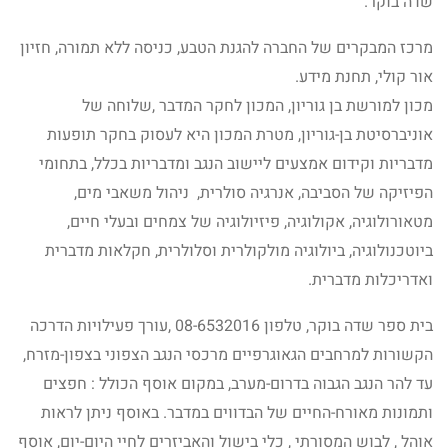
שדה בוקר.
מרכז המבקרים של החברה להגנת הטבע, כניסה ללא תמורה, חזיון
אור קולי, תחנת מידע.
מכון למורשת בן גוריון, המכון לחקר המדבר ,שלוחה של
אוניברסיטת בן-גוריון, מטרת המכון היא לעסוק בחקר תופעות
מדבריות וקידום אמצעים ליישוב הנגב ומדבריות בכלל, בתחומי
הפיזיקה של הסביבה, אנרגיה סולרית, ניהול משאבי מים,
מטאורולוגיה, אקולוגיה, פיזיולוגיה של צמחים ובעלי חיים,
ביוטכנולוגיה, ביולוגיה מולקולרית וסלולרית, חקלאות מדברית
ואדריכלות מדברית.
בית ספר שדה בוקר, טלפון 08-6532016 ,עורך פעילויות הדרכה
הקשורות למרחבים הגאוגרפיים מרכסי הנגב הצפוני בצפון-מזרח,
עד להר הנגב הגבוה בדרום-מערב, במקום אוסף הכולל : חפצים
ותמונות מאורח-החיים של הבדווים במדבר. באוסף ניתן לראות
אוהל , לבוש המסורתי , כלי בישול והאביזרים לחיי היום-יום, אוסף