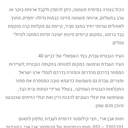
הכול בצורה בסיסית פשוטה, ניתן להזמין ולקבל ארוחת בוקר או
ערב בתשלום, ארוחה פשוטה מזינה כבמות גדולה יחסית, מחוץ
לאוהלים שרותי יחיד במצב סביר, קיימת גם מקלחת קרה מוקפת
בבד ברזנט , במקום קיימים פינות ישיבה ופינת המתנה לטיולי
גמלים.
העיר הנבטית עבדת, בצד השמאלי של כביש 40
העיר העבדת שימשה כמקום למנוחה בתקופה הנבטית ,לשיירות
המסחר בדרכם מהדרום והמזרח בדרכם לנמלי ארץ ישראל
ומצרים, עבדת גם משמשת כדוגמא טובה המספרת את ספור
החקלאות הנבטית העתיקה , בשלל שרידי הגתות ובית הבד,
ששימשו את יבולי הענבים להכנת היין ואת יבולי הזיתים שנכבשו
והוכן מהם שמן.
חוות אבן ארי , חצי קילומטר דרומית לעבדת ,טלפון לתאום
2201101 – 052, חוות הניסיונות של פרופסור אבן ארי ,במורדות