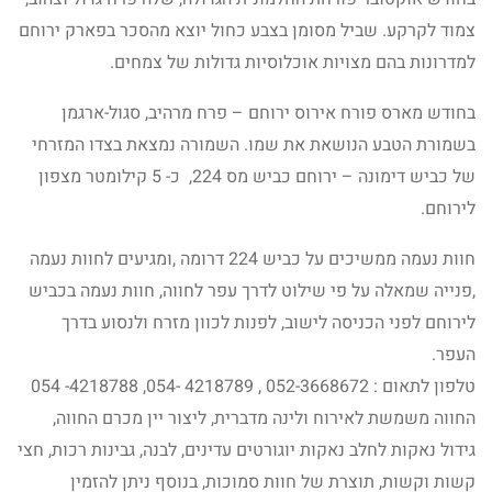
צמוד לקרקע. שביל מסומן בצבע כחול יוצא מהסכר בפארק ירוחם
למדרונות בהם מצויות אוכלוסיות גדולות של צמחים.
בחודש מארס פורח אירוס ירוחם – פרח מרהיב, סגול-ארגמן
בשמורת הטבע הנושאת את שמו. השמורה נמצאת בצדו המזרחי
של כביש דימונה – ירוחם כביש מס 224, כ- 5 קילומטר מצפון
לירוחם.
חוות נעמה ממשיכים על כביש 224 דרומה ,ומגיעים לחוות נעמה
,פנייה שמאלה על פי שילוט לדרך עפר לחווה, חוות נעמה בכביש
לירוחם לפני הכניסה לישוב, לפנות לכוון מזרח ולנסוע בדרך
העפר.
טלפון לתאום : 052-3668672 , 4218789 -054, 4218788- 054
החווה משמשת לאירוח ולינה מדברית, ליצור יין מכרם החווה,
גידול נאקות לחלב נאקות יוגורטים עדינים, לבנה, גבינות רכות, חצי
קשות וקשות, תוצרת של חוות סמוכות, בנוסף ניתן להזמין