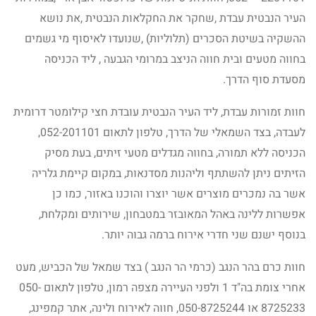
העיר הנבטית עבדת ,שחקר את החקלאות הנבטית ,את נושא
ההשקיה בשיטת הסכרים (תלוליות) ,שנועדו לאיסוף מי גשמים
בחווה מטעים ובית חווה הניצב במרומי הגבעה , ליד הכניסה
מסעדת סוף הדרך.
חוות זמורות עבדת, ליד העיר הנבטית עובדת חצי קילומטר דרומית
לעבדה, בצד השמאלי של הדרך, טלפון לתאום 052-201101,
הכניסה ללא תמורה, בחווה מגדלים מטעי זיתים, בעת מסיק
הזיתים ניתן להשתתף וליהנות מסדנאות, במקום קיימת גלריה
אשר בה נמכרים מוצרים אשר יוצרו והוכנו באזור, כמו כן
אפשרות ללינה באהל המאובזר במטבחון, שירותים ומקלחת,
בנוסף ישנם שני חדרי אירוח ברמה גבוה יותר.
חוות כרם בהר הנגב (כרמי הר הנגב ) בצד שמאל של הכביש, מעט
אחרי צומת בה"ד 1 ולפני העיירה מצפה רמון, טלפון לתאום 050-
8725233 או 050-8725244, חווה לאירוח ולינה, אתר קמפינג,