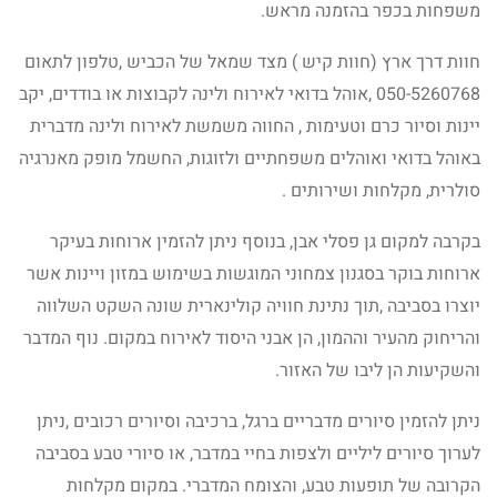
משפחות בכפר בהזמנה מראש.
חוות דרך ארץ (חוות קיש ) מצד שמאל של הכביש ,טלפון לתאום
050-5260768 ,אוהל בדואי לאירוח ולינה לקבוצות או בודדים, יקב
יינות וסיור כרם וטעימות , החווה משמשת לאירוח ולינה מדברית
באוהל בדואי ואוהלים משפחתיים ולזוגות, החשמל מופק מאנרגיה
סולרית, מקלחות ושירותים .
בקרבה למקום גן פסלי אבן, בנוסף ניתן להזמין ארוחות בעיקר
ארוחות בוקר בסגנון צמחוני המוגשות בשימוש במזון ויינות אשר
יוצרו בסביבה ,תוך נתינת חוויה קולינארית שונה השקט השלווה
והריחוק מהעיר וההמון, הן אבני היסוד לאירוח במקום. נוף המדבר
והשקיעות הן ליבו של האזור.
ניתן להזמין סיורים מדבריים ברגל, ברכיבה וסיורים רכובים ,ניתן
לערוך סיורים ליליים ולצפות בחיי במדבר, או סיורי טבע בסביבה
הקרובה של תופעות טבע, והצומח המדברי. במקום מקלחות