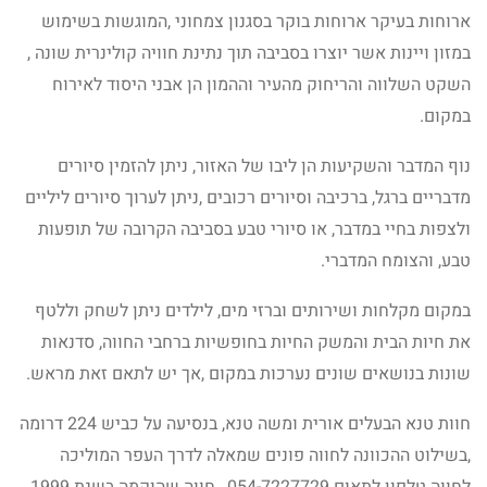
ארוחות בעיקר ארוחות בוקר בסגנון צמחוני ,המוגשות בשימוש
במזון ויינות אשר יוצרו בסביבה תוך נתינת חוויה קולינרית שונה ,
השקט השלווה והריחוק מהעיר וההמון הן אבני היסוד לאירוח
במקום.
נוף המדבר והשקיעות הן ליבו של האזור, ניתן להזמין סיורים
מדבריים ברגל, ברכיבה וסיורים רכובים ,ניתן לערוך סיורים ליליים
ולצפות בחיי במדבר, או סיורי טבע בסביבה הקרובה של תופעות
טבע, והצומח המדברי.
במקום מקלחות ושירותים וברזי מים, לילדים ניתן לשחק וללטף
את חיות הבית והמשק החיות בחופשיות ברחבי החווה, סדנאות
שונות בנושאים שונים נערכות במקום ,אך יש לתאם זאת מראש.
חוות טנא הבעלים אורית ומשה טנא, בנסיעה על כביש 224 דרומה
,בשילוט ההכוונה לחווה פונים שמאלה לדרך העפר המוליכה