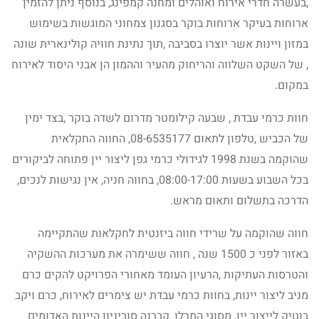
,בעשרה חדרי אירוח ואוהלים ומחנה קמפינג, בנוסף ניתן להזמין
ארוחות בעיקר ארוחות בוקר בסגנון צמחוני המוגשות בשימוש
במזון ויינות אשר יוצרו בסביבה ,תוך נתינת חוויה קולינארית שונה
, של השקט השלווה והריחוק מהעיר וההמון הן אבני היסוד לאירוח
במקום.
חוות כרמי עבדת , שבעה קילומטר מדרום לשדה בוקר ,בצד ימין
של הכביש ,טלפון לתאום 08-6535177, החווה החקלאית
שהוקמה בשנת 1998 לגידולי כרמי גפן ליצור יין פתוחה לביקורים
בכל השבוע בשעות 08:00-17:00, בחווה חניה, אין נגישות לנכים,
הדרכה בתשלום ותאום מראש.
חווה שהוקמה על שרידי חווה ביזנטית לחקלאות שהתקיימה
באזור לפני כ 1500 שנה , חווה ששימרה את מערכות ההשקיה
והטרסות העתיקות ,הרעיון העומד מאחורי הפרויקט להקים כרם
מניב ליצור יינות, בחוות כרמי עבדת יש צימרים לאירוח, כרם ויקב
בוטיק לייצור יין, מסוגי המרלו ,קברנה סוביניון היינות האדומים