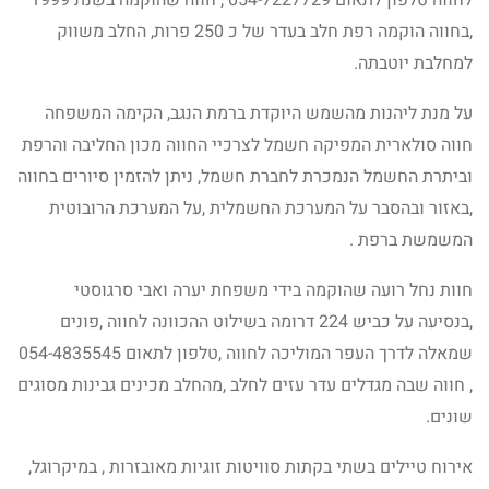
לחווה טלפון לתאום 054-7227729 , חווה שהוקמה בשנת 1999
,בחווה הוקמה רפת חלב בעדר של כ 250 פרות, החלב משווק
למחלבת יוטבתה.
על מנת ליהנות מהשמש היוקדת ברמת הנגב, הקימה המשפחה
חווה סולארית המפיקה חשמל לצרכיי החווה מכון החליבה והרפת
וביתרת החשמל הנמכרת לחברת חשמל, ניתן להזמין סיורים בחווה
,באזור ובהסבר על המערכת החשמלית ,על המערכת הרובוטית
המשמשת ברפת .
חוות נחל רועה שהוקמה בידי משפחת יערה ואבי סרגוסטי
,בנסיעה על כביש 224 דרומה בשילוט ההכוונה לחווה ,פונים
שמאלה לדרך העפר המוליכה לחווה ,טלפון לתאום 054-4835545
, חווה שבה מגדלים עדר עזים לחלב ,מהחלב מכינים גבינות מסוגים
שונים.
אירוח טיילים בשתי בקתות סוויטות זוגיות מאובזרות , במיקרוגל,