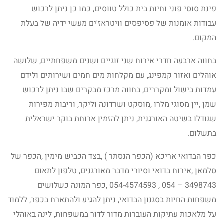
פינת סוסי פוני וחיות בית כולל טווסים, כמו כן ניתן לרכוש
עבודות אומנות של פסיפסים וויטראז'ים מעשי ידיה של בעלת
המקום.
בחווה ארבעה חדרי אירוח שני זוגיים ושנים משפחתיים, שלושה
אוהלים ואזור קמפינג, עם מקלחות מים חמים ושירותים ולידם
עמדות בישול ומקררים, בחווה מרכז מבקרים שבו ניתן לרכוש
שמן ,יין מסוגי מלרו ,מוסקט ושרדונה וליקר, וריבות מפירות
שגודלו בשיטה האורגנית, ניתן להזמין ארוחת בוקר ישראלית
בתשלום.
כפר הבדואי אריכא (הכפר הנסתר ) ,בצד הכביש מימין ,הכפר של
סלמאן ,אירוח בדואי וסיורי מדבר מאורגנים, טלפון לתאום
3498743 – 054 , 054-4574593 ,כפר המונה כשלושים
משפחות החיות בסגנון הבדואי, ניתן להגיע ולהתארח בכפר, ללמוד
על מלאכות עתיקות העוברות מדור לדור במשפחות, לינה באוהלי