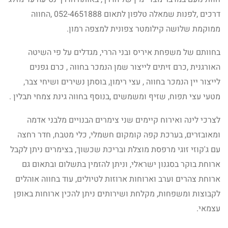
דרכים ,לפנות שמאלה טלפון לתאום 052-4651888 ,החווה
ממוקמת שלושה קילומטר צפונית למצפה רמון.
בחוותם של משפחת איריס ובני הררי, מגדלים על פי השיטה
האורגנית ,כרם זיתים לייצור שמן הנמכר בחווה , כרם גפנים
לייצור יין הנמכר בחווה , עצי רימון, בוסתן נשירים ושיחי צבר,
מטעי עצי תפוח, שזיף ומשמשים ,בנוסף בחווה גינת צמחי תבלין .
לצרכי לינה ואירוח קיימים שני צימרים הבנויים מלבני אדמה
ומאובזרים, בערכת קפה קומקום חשמלי, כלי מטבח, חדר רחצה
עם ג'קוזי זוגי מרפסת מוצלת ובריכת שכשוך, בצימרים ניתן לקבל
ארוחת בוקר בסגנון ישראלי, וניתן להזמין בתשלום ובתאום גם
ארוחת צהרים וערב וארוחות ארוזות לטיולים, עוד בחווה אוהלים
לקבוצות ומשפחות, מקלחת ושירותים ניתן להכין ארוחות באופן
עצמאי.