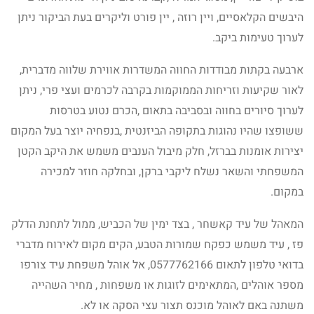
היבשים הקלאסיים, ויין רוזה , יין פורט וליקרים בעת הביקור ניתן
לערוך טעימות ביקב.
ארבעה בקתות מבודדות החווה המשדרות אווירת שלווה מדברית,
לאור שקיעות וזריחות הממוקמות בקרבה לכרמים ועצי פרי, ניתן
לערוך סיורים בחווה ובסביבה בתאום ,הכרם נטוע בטרסות
ששופצו שהיו נהוגות בתקופה הביזנטית ,בנפחיה יוצר בעל המקום
יצירות אומנות בברזל, חלק מיבול הענבים משמש את היקב הקטן
המשפחתי והשאר נשלח ליקבי ברקן, ובחלקה חוזר למכירה
במקום.
המאהל של עיד קאשחר , בצד ימין של הכביש, ממול לתחנת הדלק
פז , עיד משמש כפקח שמורות הטבע, הקים מקום לאירוח מדברי
בדואי טלפון לתאום 0577762166, אל אוהל משפחת עיד צורפו
מספר אוהלים ,המתאימים לזוגות או משפחות , מחיר השהייה
משתנה באם לאוהל מוכנס תצור עצי הסקה או לא.