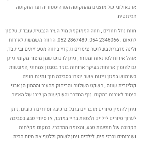
ארכאולוגי של מוצגים מהתקופה הפרהיסטוריה ועד התקופה
הביזנטית.
חוות נחל חוורים , חווה הממוקמת מול העיר הנבטית עובדת, טלפון
לתאום : 054-2346066, 052-2867489, החווה משמשת לאירוח
ולינה מדברית בשלושה צימרים וג'קוזי בחווה מטע זיתים ובית בד,
אוהל אירוח לסדנאות ומנוחה, ניתן לרכוש שמן מיצור מקומי ניתן
גם להזמין ארוחות בעיקר ארוחות בוקר בסגנון צמחוני ,המוגשות
בשימוש במזון ויינות אשר יוצרו בסביבה תוך נתינת חוויה
קולינרית שונה , השקט השלווה והריחוק מהעיר וההמון הן אבני
היסוד לאירוח במקום. נוף המדבר והשקיעות הן ליבו של האזור.
ניתן להזמין סיורים מדבריים ברגל, ברכיבה וסיורים רכובים ,ניתן
לערוך סיורים ליליים ולצפות בחיי במדבר, או סיורי טבע בסביבה
הקרובה של תופעות טבע, והצומח המדברי. במקום מקלחות
ושירותים וברזי מים, לילדים ניתן לשחק וללטף את חיות הבית