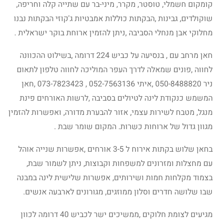
קומקום חשמלי, טוסטר, מקרר, מיני-בר עם שתייה קלה וחריפה,
שוקולדים, גבינות ,הבקתות כוללות אמבטיות ג'קוזי הבקתות נבנו
מחלוקי אבן מנחלי הסביבה ,ניתן להזמין ארוחת בוקר ישראלית .
חאן מרחב עם , בנסיעה על כביש 224 דרומה ,בשילוט ההכוונה
לחווה ,פונים שמאלה לדרך העפר המוליכה לחווה טלפון לתאום
ניר 050-8488820 ,איתי 052-7563136 , 073-7823423 ,חאן
המשמש כנקודת לינה לטיולים בסביבה ,לרשות האורחים פינת
מנגל, מטבח לשירות עצמי, אזור להבערת מדורה, ואפשרות להזמין
מגוון גדול של ארוחות כשרות. המקום שומר שבת .
בחאן שלוש בקתות אירוח ל 3-5 אורחים ,אפשרות שנייה אוהל
עם מחצלות ומזרונים למשפחות וקבוצות, ניתן לשמור שבת,
בצמוד מקלחות חמות ושירותים, אפשרות שלישית לינה במבנה
שבו שלושה חדרים וסלון ממוזגים, מגורונים לארבעה אנשים.
מגיעים לצומת חלוקים ,ממשיכים ישר לכביש 40 דרומה לכוון