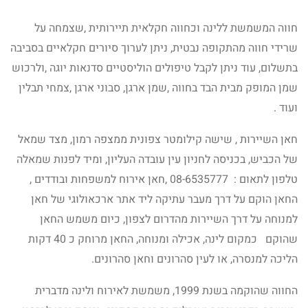
חווה המשמשת ללינה וכחווה חקלאית תיירותית ,שצמחה על
שרידי חווה מהתקופה נבטית, ניתן לערוך סיורים חקלאיים בסביבה
בתשלום, עוד ניתן לקבל טיפולים הוליסטיים סדנאות יוגה ,ולרכוש
שמן המופק מבית הבד בחווה ,שמן ארגן, סבוני ארגן ,צמחי תבלין
ועוד .
חאן השיירות , שישה קילומטר צפונית ממצפה רמון, מצד שמאל
של הכביש, בכניסה לחניון עין עובדה העליון, ומיד לפנות שמאלה
טלפון לתאום : 08-6535777 ,חאן אירוח למשפחות ובודדים ,
החאן הוקם על דרך מעבר עתיקה ליד אתר ארכאולוגי של חאן
למנוחה על דרך השיירות מהדרום לצפון, כיום משמש החאן
שהוקם כמקום לינה, אכילה ומנוחה, החאן מרוחק כ 40 דקות
הליכה למנסרה, או לעין סהרונים וחאן סהרונים.
החווה שהוקמה בשנת 1999, משמשת לאירוח ולינה מדברית