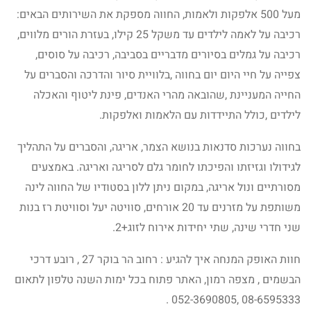
מעל 500 אלפקות ולאמות, החווה מספקת את השירותים הבאים:
רכיבה על לאמה לילדים עד משקל 25 קילו, בעזרת הורים מלווים,
רכיבה על גמלים בסיורים מדבריים בסביבה, רכיבה על סוסים,
צפייה על חיי היום יום בחווה ,בלוויית סיור והדרכה והסברים על
החייה המעניינת ,שהובאה מהרי האנדים, פינת ליטוף והאכלה
לילדים ,כולל התיידדות עם הלאמות ואלפקות.
בחווה נערכות סדנאות בנושא הצמר, אריגה, והסברים על התהליך
לגידולו וגזיזתו והפיכתו לחומר גלם לסריגה ואריגה. באמצעים
מסורתיים ונול אריגה, במקום ניתן ללון בסטודיו של החווה לינה
משותפת על מזרנים עד 20 אורחים, סוויטה יעל וסוויטת רז בנות
שני חדרי שינה, שתי יחידות אירוח לזוג+2.
חוות האופק המנחה איך להגיע : רחוב הר בוקר 27 , רובע דרכי
הבשמים , מצפה רמון, האתר פתוח בכל ימות השנה טלפון לתאום
08-6595333 ,052-3690805 .