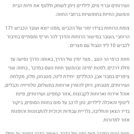
ושירותים וברזי מים, לילדים ניתן לשחק וללטף את חיות הבית
והמשק החיות בחופשיות ברחבי החווה.
צומת הרוחות בצידו ימני של הכביש ,ממנו יוצא ועובר הכביש 171
הרוחבי ,העובר במישור הרוחות והדרך להר חריף ומסתיים בחיבור
לכביש 10 ליד הגבול עם מצרים .
חוות כרמי הר הנגב , מצד ימין של הדרך, באותה הדרך נסיעה עד
מזלג דרכים ,לפנות ימינה ובהמשך חוות נועם במדבר , בחווה שני
צימרים במבני אבן, הכוללים: יחידת לינה, מטבחון, סלון, מקלחת
ושירותים, מטבחון, ניתן להזמין ארוחות בתשלום, טלוויזיה וכבלים,
אוהל אירוח וארוחות לקבוצות ,אזור קמפינג ושירותים, פינת
ליטוף והאכלה לילדים, נתן לרכב על סוס בחוות הסוסים, ביקור
בדיר הצאן והחליבה, גלריית עבודות זכוכית להתבוננות והזמנות
אזור למדורות.
חוות נועם במדבר מצד ימין של הדרך, באותה הדרך נסיעה עד מזלג