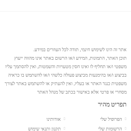
אתר זה הינו לשימוש חינמי, תודה לכל העוזרים במידע.
תוכן האתר, התמונות, המידע ו/או הרשום באתר אינו מהווה ייעוץ
משפטי ו/או תחליף לו ואינו חסין מטעויות והשמטות, ואין להסתמך עליו
בביצוע ו/או בהימנעות מביצוע פעולה כלשהי ו/או להשתמש בו כראיה
משפטית כנגד האתר או בעליו, ואין להעתיק או להשתמש באתר לצורך
מסחרי או פרטי אלא באישור בכתב של מנהל האתר
תפריט מהיר
הפרופיל שלי
אודותינו
הרשומות שלי
תקנון ותנאי שימוש