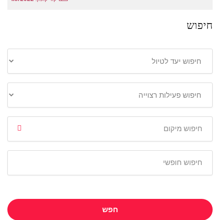
חיפוש
חפש