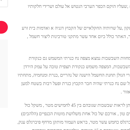
 ,שעליו הוקם הכפר הערבי הנטוש אל עולם ושרידי חלקותיו
ון ,על שדותיה החקלאיים של הקבוץ דגניה א ואדמות בית זרע
 האתר כולל כיום אחד עשר מתקני טורבינות ליצור חשמל ,
חוות השבשבות נמצא מצפה נח כנרתי המשמש גם כנקודת
 השבשבות, המצפה משמש כנקודת תצפית טובה על עמק הירדן
הרי הגולן תחנת החשמל הישנה של נהריים ,כנרת ומנחמיה, מתחתיו
 שם נח כנרתי שהיה חבר הקבוץ כנרת ופעל רבות בשטח למען
ור .
בעת הסיור ניתן לראות שבשבות שגובהם בין 45 לחמישים מטר , משקל כול
 טון , אורכם של כול אחת משלושת מוטות הכנפיים (הלהבים)
ברגלס כחמש עשר מטר, בראש העמוד מותקן מדחף פיברגלס ענק,