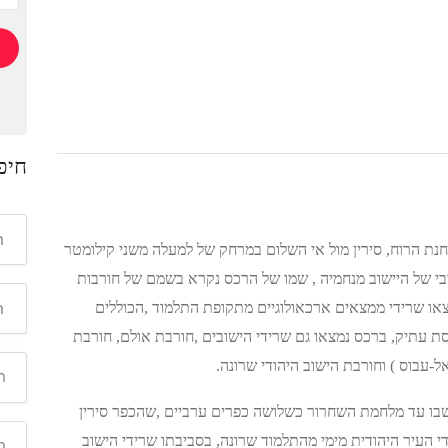
חיפ
נת הרוח, סירין מול אי השלום במרחק של למעלה משני קילומטר
 של היישוב מנחמיה , שמו של הרכס נקרא בשמם של חורבות
מצאו שרידי ממצאים ארכאולוגיים מתקופת התלמוד ,הכוללים
סת עתיק, ברכס נמצאו גם שרידי הישובים ,חורבת אולם, חורבת
אל-עבוס ) וחורבת הישוב היהודי שרונה.
שבו עד מלחמת השחרור כשלושה כפרים ערביים ,שהכפר סירין
י העיר היהודית מימי מהתלמוד שרונה, בסביבתו שרידי הישוב