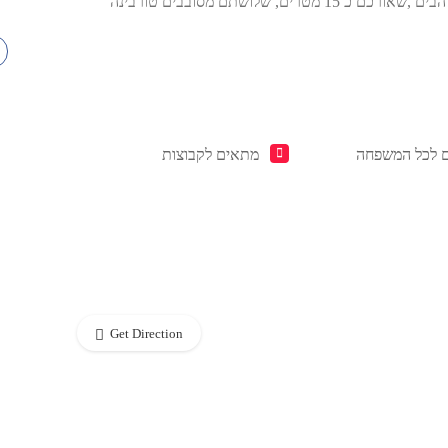
בעל שלושה להבים ,שאורכם כ 15 מטרים, שלושתם מסובבים טורבינה
 לכל המשפחה
מתאים לקבוצות
Get Direction