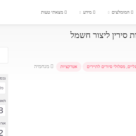
המומלצים
מידע
מצאתי טעות
 סירין ליצור חשמל
מנחמיה
ליים
,
מסלולי סיורים לתיירים
אטרקציות
נכס
כל 
תארי
8
אורח
2