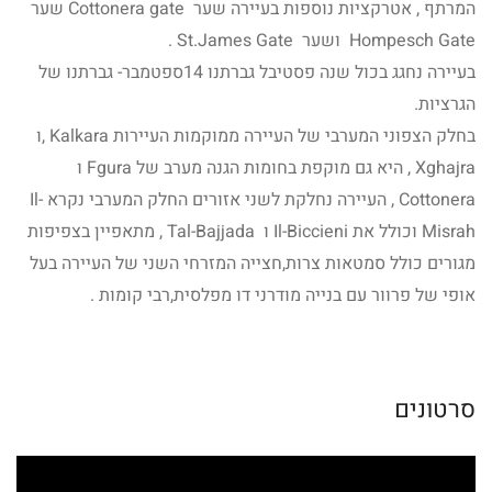
המרתף , אטרקציות נוספות בעיירה שער Cottonera gate שער
Hompesch Gate ושער St.James Gate .
בעיירה נחגג בכול שנה פסטיבל גברתנו 14ספטמבר- גברתנו של
הגרציות.
בחלק הצפוני המערבי של העיירה ממוקמות העיירות Kalkara ,ו
Xghajra , היא גם מוקפת בחומות הגנה מערב של Fgura ו
Cottonera , העיירה נחלקת לשני אזורים החלק המערבי נקרא Il-
Misrah וכולל את Il-Biccieni ו Tal-Bajjada , מתאפיין בצפיפות
מגורים כולל סמטאות צרות,חצייה המזרחי השני של העיירה בעל
אופי של פרוור עם בנייה מודרני דו מפלסית,רבי קומות .
סרטונים