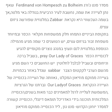
מסדר סנט ג'ורג Ferdinand von Hompesch zu Bolheim שאף
נתן לעיירה את שמה, נחשבת לעיר הרביעית בגודלה באי מלטה,אך
בשמה העכשווי היא נקראת Zabbar במלטזית שפורשה גיזום
עצים.
בתקופת הביניים התמחו חלק ממשפחות חקלאי הכפר ובמיוחד
משפחת זבור בגיזום עצים, יש הטוענים כי שמה מגיע מהמילה
הנוספת במלטזית לנם ונעוץ במנהג נוצרים מקומיים להגיע
לכנסיית הכפר pray Our Lady of Graces , בשביל ברכה
וניחומים ובשביל לבלבל לחלוטין יש החושבים כי השם מגיע
מהשם הערבי לקקטוס הצבר sabbar שגדל באזור בכמויות.
בעיירה ממוקם מוזיאון המקלט , גאוותה של העיירה בכנסייה של
העיירה הנקראת Our Ladyof Graces גברתנו של הגרציות
,המשמשת לעלייה לרגל למאמינים כבר מאות בשנים,הכנסייה
המלכותית תוכננה בידי האדריכל תומאס דינגלי, הכנסייה קשורה
למסדר יוחנן הקדוש- סנט גון , ליד הכנסייה ממוקם מוזיאון