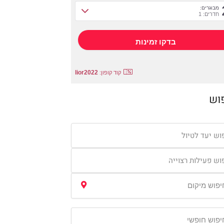
מבוגרים:
חדרים: 1
lior2022
קוד קופון:
וש
וש יעד לטיול
וש פעילות רצוייה