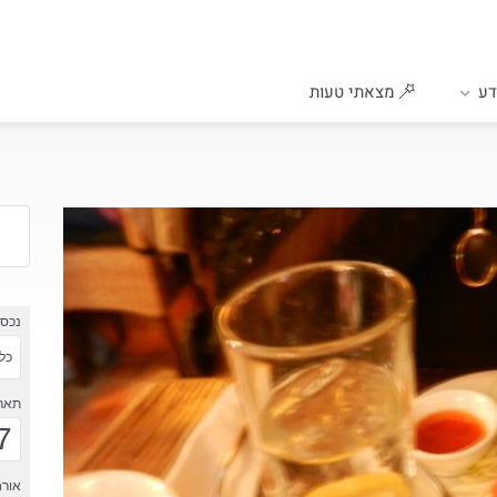
ע
מצאתי טעות
נכס
כל 
תארי
7
אורח