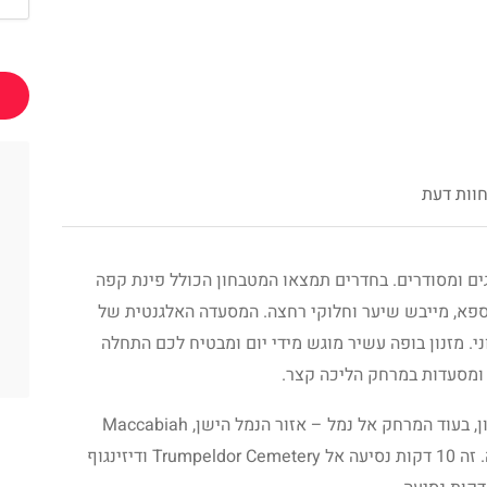
וות דעת
ביב ישנם 560 חדרים ממוזגים ומסודרים. בחדרים תמצאו המטבחון הכולל פינת קפה
פא, מייבש שיער וחלוקי רחצה. המסעדה האלגנטית של
. מזנון בופה עשיר מוגש מידי יום ומבטיח לכם התחלה
 ומסעדות במרחק הליכה קצר.
המלון נמצא כחמש דקות הליכה אל חוף הילטון, בעוד המרחק אל נמל – אזור הנמל הישן, Maccabiah
Stadium וחוף פרישמן הוא כ-20 דקות הליכה. זה 10 דקות נסיעה אל Trumpeldor Cemetery ודיזינגוף