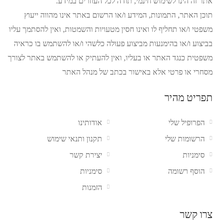
אתר זה הינו לשימוש חינמי, תודה לכל העוזרים במידע.
תוכן האתר, התמונות, המידע ו/או הרשום באתר אינו מהווה ייעוץ
משפטי ו/או תחליף לו ואינו חסין מטעויות והשמטות, ואין להסתמך עליו
בביצוע ו/או בהימנעות מביצוע פעולה כלשהי ו/או להשתמש בו כראיה
משפטית כנגד האתר או בעליו, ואין להעתיק או להשתמש באתר לצורך
מסחרי או פרטי אלא באישור בכתב של מנהל האתר
תפריט מהיר
הפרופיל שלי
אודותינו
הרשומות שלי
תקנון ותנאי שימוש
סימניות
יצירת קשר
הוסף רשומה
סימניות
הזמנות
צרו קשר