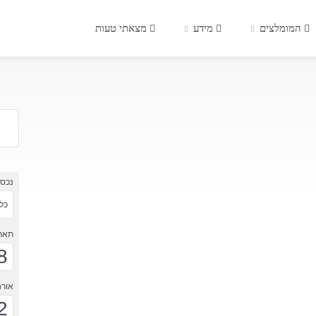
המומלצים
מידע
מצאתי טעות
נכס
כל 
תארי
8
אורח
2