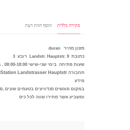
סקירה כללית
הוסף חוות דעת
מזנון מהיר duran
כתובת Landstr. Hauptstr. 9 רובע 3
שעות פתיחה בימי שני-שישי 08:00-18:00 , ביום שבת בשעות 08:00-14:00 ,סגור ביום ראשון .
תחבורה U3
Station Landstrasser Hauptstr
מידע
במקום מוגשים סנדוויצים בטעמים שונים ,סל
ומשביע אשר מחירו שווה לכל כיס