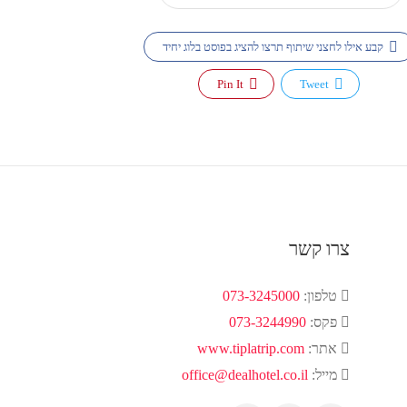
קבע אילו לחצני שיתוף תרצו להציג בפוסט בלוג יחיד
Pin It
Tweet
צרו קשר
טלפון:
073-3245000
פקס:
073-3244990
אתר:
www.tiplatrip.com
מייל:
office@dealhotel.co.il