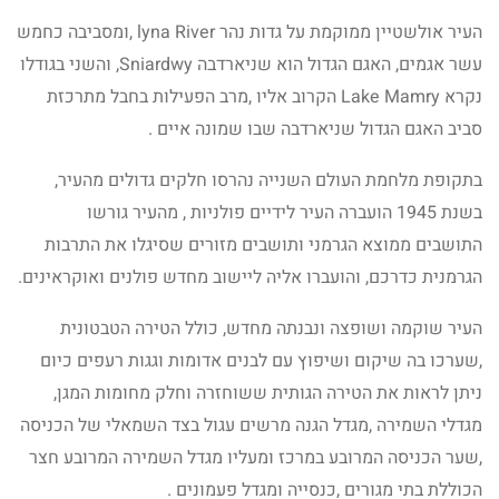
העיר אולשטיין ממוקמת על גדות נהר lyna River ,ומסביבה כחמש
עשר אגמים, האגם הגדול הוא שניארדבה Sniardwy, והשני בגודלו
נקרא Lake Mamry הקרוב אליו ,מרב הפעילות בחבל מתרכזת
סביב האגם הגדול שניארדבה שבו שמונה איים .
בתקופת מלחמת העולם השנייה נהרסו חלקים גדולים מהעיר,
בשנת 1945 הועברה העיר לידיים פולניות , מהעיר גורשו
התושבים ממוצא הגרמני ותושבים מזורים שסיגלו את התרבות
הגרמנית כדרכם, והועברו אליה ליישוב מחדש פולנים ואוקראינים.
העיר שוקמה ושופצה ונבנתה מחדש, כולל הטירה הטבטונית
,שערכו בה שיקום ושיפוץ עם לבנים אדומות וגגות רעפים כיום
ניתן לראות את הטירה הגותית ששוחזרה וחלק מחומות המגן,
מגדלי השמירה ,מגדל הגנה מרשים עגול בצד השמאלי של הכניסה
,שער הכניסה המרובע במרכז ומעליו מגדל השמירה המרובע חצר
הכוללת בתי מגורים ,כנסייה ומגדל פעמונים .