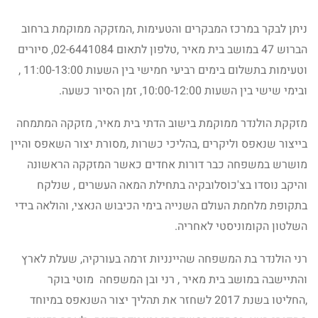
ניתן לבקר במרכז המבקרים והטעימות ,המזקקה ממוקמת ברחוב
הברוש 47 במושב בית מאיר ,טלפון לתאום 02-6441084, סיורים
וטעימות בתשלום בימים רביעי חמישי בין השעות 11:00-13:00 ,
ובימי שישי בין השעות 10:00-12:00, זמן הסיור כשעה.
מזקקת הולנדר ממוקמת בישוב הדתי בית מאיר, מזקקה המתמחה
בייצור שנאפס וליקרים ,בהליכי כשרות ,מסורת יצור השאפס והיין
מושרש במשפחה כבר דורות אחדים כאשר המזקקה הראשונה
והיקב נוסדו בצ'כוסלובקיה בתחילת המאה העשרים , שנלקח
בתקופת מלחמת העולם השנייה בימי הכיבוש הנאצי, והולאה בידי
השלטון הקומוניסטי לאחריה.
רני הולנדר בת המשפחה שהיינניות זרמה בעורקיה, שעלת לארץ
והתיישבה במושב בית מאיר , רני ובן המשפחה מוטי בוקר
,החליטו בשנת 2017 לשחזר את תהליך יצור השנאפס במיוחד