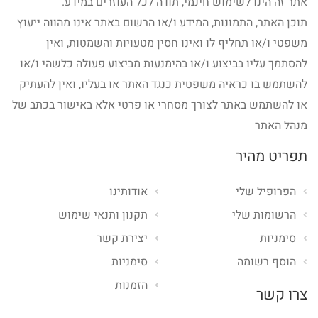
אתר זה הינו לשימוש חינמי, תודה לכל העוזרים במידע.
תוכן האתר, התמונות, המידע ו/או הרשום באתר אינו מהווה ייעוץ
משפטי ו/או תחליף לו ואינו חסין מטעויות והשמטות, ואין
להסתמך עליו בביצוע ו/או בהימנעות מביצוע פעולה כלשהי ו/או
להשתמש בו כראיה משפטית כנגד האתר או בעליו, ואין להעתיק
או להשתמש באתר לצורך מסחרי או פרטי אלא באישור בכתב של
מנהל האתר
תפריט מהיר
הפרופיל שלי
אודותינו
הרשומות שלי
תקנון ותנאי שימוש
סימניות
יצירת קשר
הוסף רשומה
סימניות
הזמנות
צרו קשר