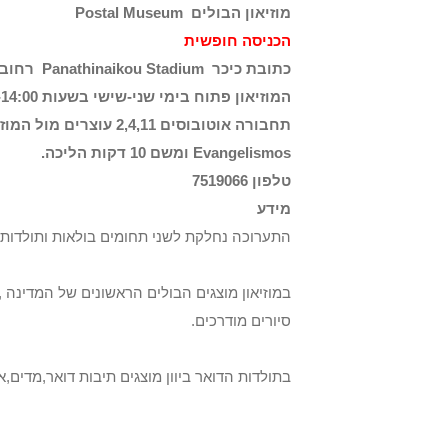
מוזיאון הבולים Postal Museum
הכניסה חופשית
כתובת כיכר
Panathinaikou Stadium
רחוב 2
המוזיאון פתוח בימי שני-שישי בשעות 08:00-14:00 בימי שבת וראשון סגור.
תחבורה אוטובוסים 2,4,11 עוצרים מול המוזיאון, במטרו לרדת בתחנות
Evangelismos
ומשם 10 דקות הליכה.
טלפון 7519066
מידע
התערוכה נחלקת לשני תחומים בולאות ותולדות הד
סיורים מודרכים.
בתולדות הדואר ביוון מוצגים תיבות דואר,מדים,