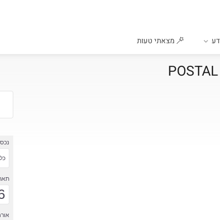
ע
מצאתי טעות
נכס
כל 
תארי
6
אורח