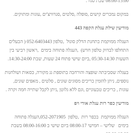
08:00-15:00 שבת סגור.
במקום נמכרים קישים ,סופלה ,סלטים ,סנדוויצ'ים ,עוגות ומתוקים.
מודיעין שילת עגלת הקפה 443
העגלה ממוקמת בתחנת הדלק סונול ,טלפון 052-6403443 ( הבעלים
התחלפו לבדוק טלפון חדש) ,העגלה פתוחה בימים ,ראשון רביעי בין
השעות 05:30-14:30 ,ביום שישי פתוח 24 שעות, שבת 14:30-24:00.
בעגלה שסביבתה שופצה והורחבה בתוספת גג מקורה, כסאות ושולחנות
נוספים, ניתן להזמין כריכים מסוגים שונים , סלטים , מאפים שונים,
עוגות , כריכים טבעוניים ,וגם ללא גלוטן ,ניתן לקבל שתייה חמה וקרה .
מודיעין כפר רות עגלת אודי ויפ
העגלה ממוקמת בכפר רות ,טלפון 052-2071905,העגלה פתוחה
בימים שלישי – חמישי 08:00-17 ביום שישי ב 08:00-16:00 בשבת