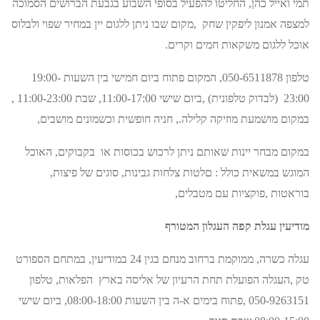
תמי ואייל כהן, החליטו להפעיל בסופי השבוע בגבעת הברושים הסמוכה
למצפה אמנון ליפקין שחק ,מקום שבו ניתן ללגום יין במחיר שפוי ולבלוס
אוכל ללגום משקאות חמים וקרים.
טלפון 050-6511878, המקום פתוח ביום חמישי בין השעות 19:00-
23:00 (לבדוק טלפונית) ,ביום שישי 11:00-17:00, שבת 11:00-23:00 ,
במקום מושמעת מוזיקה קלילה., חניה חופשית וכשמונים מושבים,
במקום מבחר יינות שאותם ניתן לרכוש בכוסות או בקבוקים, האוכל
המוגש במשאית כולל : םלטות צלחות גבינות, סוגים של פיצות,
בוראטות ,פוקציות עם מטבלים,
מודיעין עגלת קפה העגלון המטורף
עגלה כשרה, ממוקמת ברחוב מנחם בגין 24 במודיעין, במתחם הספורט
טק ,העגלה הפועלת תחת הרעיון של אליסה בארץ הפלאות, טלפון
050-9263151 ,פתוח בימים א-ה בין השעות 08:00-18:00, ביום שישי