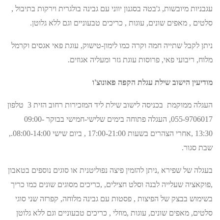
עגבניות מיובשות, ג'בטה בסגנון יווני עם גבינה בולגרית וירקות בתיבול ,
סלטים , מאפים שונים, עוגות , כריכים טבעוניים וגם ללא גלוטן.
ניתן לקבל שתייה חמה וקרה כמו לימון-טישוק, עוגת פאי אגסים וקרמל
מלוח, ריבועי פאי, פרוסות עוגת גזר ומעליה אגוזים.
מודיעין הישוב שילת עגלת הקפה פאונוצ'ו
העגלה ממוקמת בכניסה לישוב שילת ליד המזכירות רחוב הזית 3 טלפון
055-9706017, העגלה פתוחה בימים שלישי-חמישי בבוקר 09:00-
13:30 ,אחרי הצהרים בשעות 17:00-21:00 , ביום שישי 08:00-14:00.,
שבת סגור.
בעגלה של שפירא ,ניתן להזמין פיצה נפוליטנית או סוגים נוספים בטאבון
,פוקאציה שעלייה לבנה וסלט חצילים, ,כריכים מסוגים שונים כמו כריך
בשימוש בבצק של הפיצות , פסטות עם גבינה מלוחה, קפרזה שני סוגי
סלטים, מאפים שונים, עוגות ,מוזלי , כריכים טבעוניים וגם ללא גלוטן