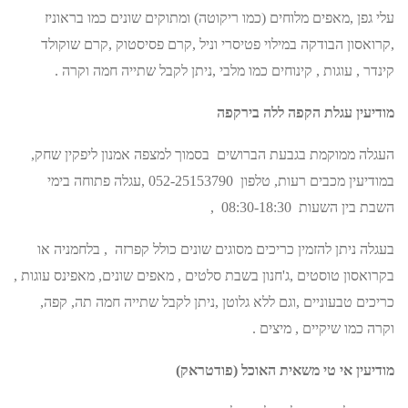
עלי גפן ,מאפים מלוחים (כמו ריקוטה) ומתוקים שונים כמו בראוניז
,קרואסון הבודקה במילוי פטיסרי וניל ,קרם פסיסטוק ,קרם שוקולד
קינדר , עוגות , קינוחים כמו מלבי ,ניתן לקבל שתייה חמה וקרה .
מודיעין עגלת הקפה ללה בירקפה
העגלה ממוקמת בגבעת הברושים בסמוך למצפה אמנון ליפקין שחק,
במודיעין מכבים רעות, טלפון 052-25153790 ,עגלה פתוחה בימי
השבת בין השעות 08:30-18:30 ,
בעגלה ניתן להזמין כריכים מסוגים שונים כולל קפרזה , בלחמניה או
בקרואסון טוסטים ,ג'חנון בשבת סלטים , מאפים שונים, מאפינס עוגות ,
כריכים טבעוניים ,וגם ללא גלוטן ,ניתן לקבל שתייה חמה תה, קפה,
וקרה כמו שיקיים , מיצים .
מודיעין אי טי משאית האוכל (פודטראק)