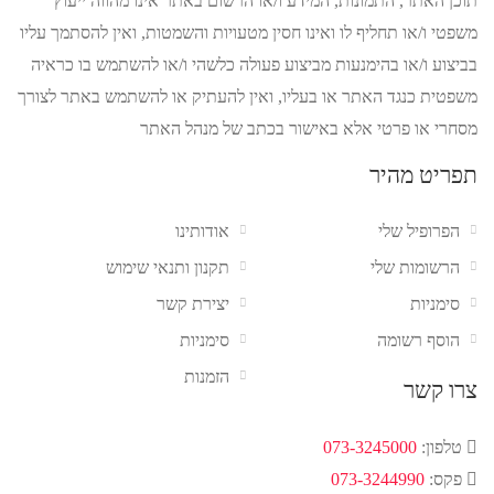
תוכן האתר, התמונות, המידע ו/או הרשום באתר אינו מהווה ייעוץ
משפטי ו/או תחליף לו ואינו חסין מטעויות והשמטות, ואין להסתמך עליו
בביצוע ו/או בהימנעות מביצוע פעולה כלשהי ו/או להשתמש בו כראיה
משפטית כנגד האתר או בעליו, ואין להעתיק או להשתמש באתר לצורך
מסחרי או פרטי אלא באישור בכתב של מנהל האתר
תפריט מהיר
הפרופיל שלי
אודותינו
הרשומות שלי
תקנון ותנאי שימוש
סימניות
יצירת קשר
הוסף רשומה
סימניות
הזמנות
צרו קשר
טלפון:
073-3245000
פקס:
073-3244990