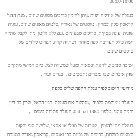
08:00-18:00.
בעגלה של אודליה ויפית ,ניתן להזמין כריכים מסוגים שונים , מנת הדגל
קראסון סלק וכמהין , טוסטים של גאודה ,סלטים מאפים שונים, עוגות
שונות ועוגה בסקית, כריכים טבעוניים ,וגם ללא גלוטן ,ניתן לקבל שתייה
חמה כולל תערובת קפה מיוחד, ושתייה קרה, תפריט לילדים של
טוסטים שונים .
ישיבה סביב שולחנות וכסאות ומעל שמשיות לצל, ביום חמישי מתקיים
שוק איכרים שבו נמכרים :תכשיטים , בגדים ועוד .
מודיעין הישוב לפיד עגלת הקפה שלוש בקפה
העגלה ממוקמת בלפיד ,מנהלות את העגלה תמי הראל, שרון בר דיין
וחגית עוגני ,טלפון 054-5211384,העגלה פתוחה בימים ,
בעגלה ניתן להזמין , קערות של מוזלי או אסאי ,שלושה סוגי ירקות
קצוצים בצלחת, כריכים של גבינת ברי ואגסים ,קרואסון גאודה בממרח