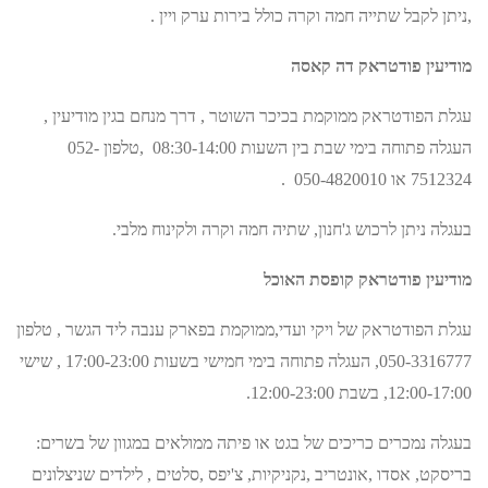
,ניתן לקבל שתייה חמה וקרה כולל בירות ערק ויין .
מודיעין פודטראק דה קאסה
עגלת הפודטראק ממוקמת בכיכר השוטר , דרך מנחם בגין מודיעין ,
העגלה פתוחה בימי שבת בין השעות 08:30-14:00 ,טלפון 052-
7512324 או 050-4820010 .
בעגלה ניתן לרכוש ג'חנון, שתיה חמה וקרה ולקינוח מלבי.
מודיעין פודטראק קופסת האוכל
עגלת הפודטראק של ויקי ועדי,ממוקמת בפארק ענבה ליד הגשר , טלפון
050-3316777, העגלה פתוחה בימי חמישי בשעות 17:00-23:00 , שישי
12:00-17:00, בשבת 12:00-23:00.
בעגלה נמכרים כריכים של בגט או פיתה ממולאים במגוון של בשרים:
בריסקט, אסדו ,אונטריב ,נקניקיות, צ'יפס ,סלטים , לילדים שניצלונים