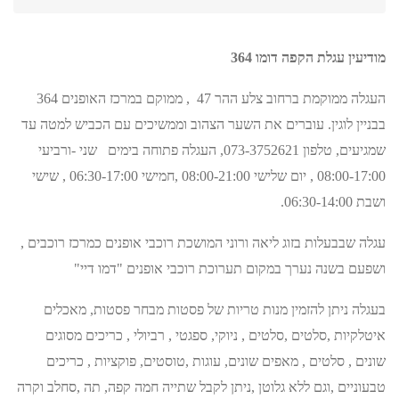
מודיעין עגלת הקפה
דומו 364
העגלה ממוקמת ברחוב צלע ההר 47 , ממוקם במרכז האופנים 364
בבניין לוגין. עוברים את השער הצהוב וממשיכים עם הכביש למטה עד
שמגיעים, טלפון 073-3752621, העגלה פתוחה בימים שני -ורביעי
08:00-17:00 , יום שלישי 08:00-21:00 ,חמישי 06:30-17:00 , שישי
ושבת 06:30-14:00.
עגלה שבבעלות בזוג ליאה ורוני המושכת רוכבי אופנים כמרכז רוכבים ,
ושפעם בשנה נערך במקום תערוכת רוכבי אופנים "דמו דיי"
בעגלה ניתן להזמין מנות טריות של פסטות מבחר פסטות, מאכלים
איטלקיות ,סלטים ,סלטים , ניוקי, ספגטי , רביולי , כריכים מסוגים
שונים , סלטים , מאפים שונים, עוגות ,טוסטים, פוקציות , כריכים
טבעוניים ,וגם ללא גלוטן ,ניתן לקבל שתייה חמה קפה, תה ,סחלב וקרה