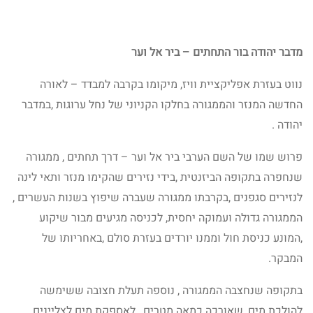
מדבר יהודה בור התחתים – ביר אל וער
נווט בעזרת אפליקציית וויז, מיקומו בקרבה למבדד – לאורה
החדשה המנזר והממגורה בחלקו הקניוני של נחל ערוגות ,במדבר
יהודה .
פרוש שמו של השם הערבי ביר אל וער – דרך תחתים , ממגורה
שנחפרה בתקופה הביזנטית ,בידי נזירים שהקימו מנזר ותאי לינה
לנזירים סגפנים ,בקרבתו ממגורה שעברה שיפוץ בשנות העשרים ,
הממגורה גדולה ועמוקה יחסית, לכניסה מגיעים מבור שיקוע
,המונע כניסת חול וממנו יורדים בעזרת סולם ,באחריותו של
המבקר.
בתקופה שנחצבה הממגורה , נוספה תעלת חצובה ששימשה
להולכת מים ,שאורכה כמאה מטרים , לאספקת מים לצליינים