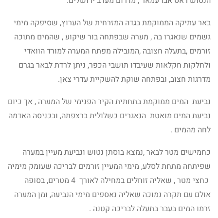
הנטוש ראס אבו עמאר , מדרום מערב ירושלים.
באר עתיקה הממוקמת בגדה המזרחית של הערוץ, שסיפקה מימי
גשמים שנאגרו בה , מערה שבפתחה בור שיקוע , שהמים מתוכה
זורמים ,בתעלה חצובה ,המובילה מפתח המערה למורד הוואדי
ולחלקות חקלאות שעיבדו תושבי הכפר, ניתן לרדת לבאר בגרם
מדרגות חצוב, ובפתחה שוקת להשקיית עדרי צאן.
נביעת המים ממוקמת בתחתית הקיר הפנימי של המערה , אך כיום
נביעת המים מואטת הנאגרים כשלולית ברצפתה, ובכניסה האדמה
לחה מהמים .
כחמישים מטר לבאר ,נמצא בוסתן נטוש ונביעת מעיין במערה
שפיתחה מתחת לסלע, מימי המעיין זורמים לבריכה שעומק מימיה
כחצי מטר , שאליה זוחלים במחילה לאורך 4 מטרים, בסופה
אולם עם תקרה נמוכה שאליה נאספים מימי הנביעה, ומן המערה
זרמו המים בעבר בתעלה לבריכה קטנה .