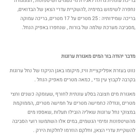
בריכת עונתית גדולה לאגירת מי גשמים ושיטפונות , הממגורה
נחפרה לשימוש במימיה ,להשקיית עדרי הצאן של הבדואים,
בריכה שמידותיה : 25 מטרים על 17 מטרים, בריכה עמוקה
,מסביבה מערכת שלמה של בורות , שנחפרו באפיק הנחל.
מדבר יהודה בור המים מאגורת ערוגות
נווט בעזרת אפליקציית וויז, מיקומו באגן הניקוז של נחל ערוגות
בקרבה לקבוץ עין גדי , כמאה מטרים מאפיק הנחל .
מאגורת מים חצובה בסלע עונתית לחורף ,שעומקה כשנים וחצי
מטרים ,וגודלה כחמישה מטרים על חמישה מטרים, ,הממוקמת
במצוקי נחל ערוגות שאליה הובילו תעלות ,שאספו מים
מהשיטפונות ומימי הגשמים, במים אלו השתמשו רועי הסביבה
להשקיית עדרי הצאן, וחלקם הוזרמו לחלקות הירק .