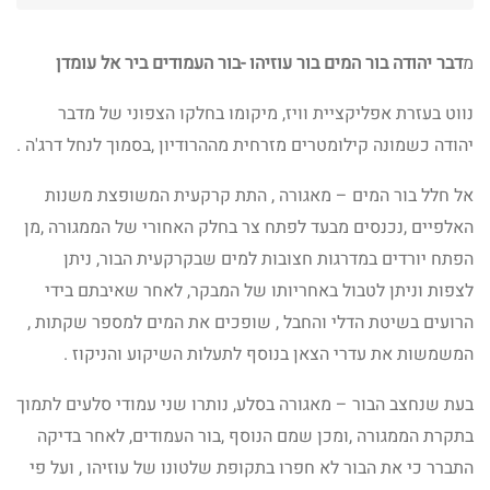
מ
דבר יהודה בור המים בור עוזיהו -בור העמודים ביר אל עומדן
נווט בעזרת אפליקציית וויז, מיקומו בחלקו הצפוני של מדבר
יהודה כשמונה קילומטרים מזרחית מההרודיון ,בסמוך לנחל דרג'ה .
אל חלל בור המים – מאגורה , התת קרקעית המשופצת משנות
האלפיים ,נכנסים מבעד לפתח צר בחלק האחורי של הממגורה ,מן
הפתח יורדים במדרגות חצובות למים שבקרקעית הבור, ניתן
לצפות וניתן לטבול באחריותו של המבקר, לאחר שאיבתם בידי
הרועים בשיטת הדלי והחבל , שופכים את המים למספר שקתות ,
המשמשות את עדרי הצאן בנוסף לתעלות השיקוע והניקוז .
בעת שנחצב הבור – מאגורה בסלע, נותרו שני עמודי סלעים לתמוך
בתקרת הממגורה ,ומכן שמם הנוסף ,בור העמודים, לאחר בדיקה
התברר כי את הבור לא חפרו בתקופת שלטונו של עוזיהו , ועל פי