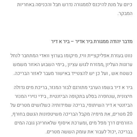
כיום על מנת להיכנס לממגורה נדרש חבל והכניסה באחריות
המבקר.
מדבר יהודה ממגורת ביר אדיר – ביר א דיר
נווט בעזרת אפליקציית וויז, מיקומו בערוץ וואדי המתחבר לנחל
ערוגות העליון ,ממזרח לגוש עציון , בימי השבוע האזור משמש
כשטח אש , ועל כן יש להצטייד באישור מעבר לאזור הבריכה.
ביר א דיר בשמו הערבי מתורגם לבור המנזר, בריכת מים גדולה
חיצונית ,שנחפרה בסלע בתקופה הביזנטית , בידי נזירי המנזר
הביזנטי א דיר השיתופי, בריכה שמידותיה כשלושים מטרים על
20 מטרים, את מימיה מקבל הבריכה משיטפונות הגשם בחורף,
הזורמים דרך מפל מים ,ומערכת איסוף שלאחריהן גובה המים
בבריכה ,יכול לעבור את עומק הששה מטרים.