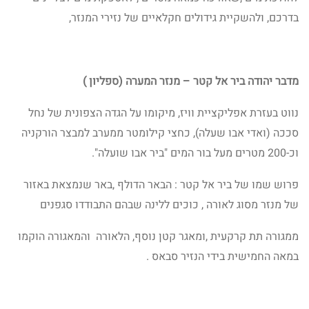
בדרכם, ולהשקיית גידולים חקלאיים של נזירי המנזר,
מדבר יהודה ביר אל קטר – מנזר המערה (ספליון )
נווט בעזרת אפליקציית וויז, מיקומו על הגדה הצפונית של נחל
סככה (ואדי אבו שעלה), כחצי קילומטר ממערב למבצר הורקניה
וכ-200 מטרים מעל בור המים "ביר אבו שועלה".
פרוש שמו של ביר אל קטר : הבאר הדולף ,באר שנמצאת באזור
של מנזר מסוג לאורה , כוכים ללינה שבהם התבודדו סגפנים
ממגורה תת קרקעית ,ומאגר קטן נוסף, הלאורה והמאגורה הוקמו
במאה החמישית בידי הנזיר סבאס .