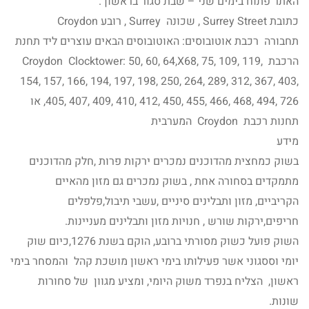
האתר פתוח בימים שני – שבת סגור בראשון .
כתובת Surrey Street , שכונה Surrey , רובע Croydon
תחבורה רכבת אוטובוסים: האוטובוסים הבאים עוצרים ליד תחנת
הרכבת Croydon Clocktower: 50, 60, 64,X68, 75, 109, 119,
154, 157, 166, 194, 197, 198, 250, 264, 289, 312, 367, 403,
405, 407, 409, 410, 412, 450, 455, 466, 468, 494, 726, או
תחנות רכבת Croydon המערבית
מידע
בשוק כמחצית מהדוכנים נמכרים ירקות פרות ,חלק מהדוכנים
מתמקדים בסחורה אחת , בשוק נמכרים גם מזון מהאיים
הקריביים, מזון ותבלינים סיניים ,עשבי תיבול,פלפלים
חריפים,ירקות שורש , חנויות מזון ותבלינים מעניינות.
השוק פועל כשוק מסורתי ברובע, הוקם בשנת 1276,כיום שוק
יומי וססגוני אשר פעילותו בימי ראשון מושכת קהל והמסחר בימי
ראשון, הצליח בנפרד משוק היומי, ומציע מגוון של סחורות
שונות.