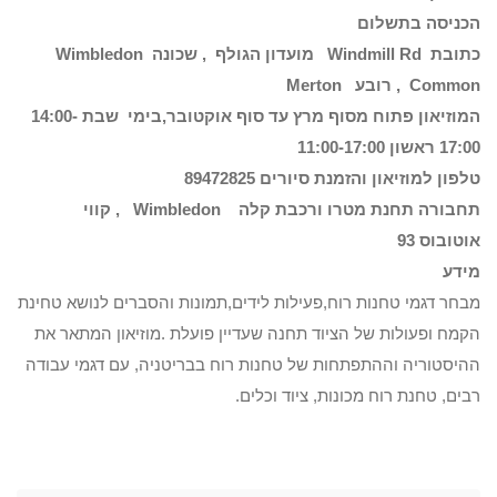
הכניסה בתשלום
כתובת
Windmill Rd
מועדון הגולף , שכונה
Wimbledon
Common
, רובע
Merton
המוזיאון פתוח מסוף מרץ עד סוף אוקטובר,בימי שבת 14:00-
17:00 ראשון 11:00-17:00
טלפון למוזיאון והזמנת סיורים 89472825
תחבורה תחנת מטרו ורכבת קלה
Wimbledon
, קווי
אוטובוס 93
מידע
מבחר דגמי טחנות רוח,פעילות לידים,תמונות והסברים לנושא טחינת
הקמח ופעולות של הציוד תחנה שעדיין פועלת .מוזיאון המתאר את
ההיסטוריה וההתפתחות של טחנות רוח בבריטניה, עם דגמי עבודה
רבים, טחנת רוח מכונות, ציוד וכלים.