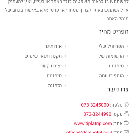
להשתמש בו כראיה משפטית כנגד האתר או בעליו, ואין להעתיק
או להשתמש באתר לצורך מסחרי או פרטי אלא באישור בכתב של
מנהל האתר
תפריט מהיר
הפרופיל שלי
אודותינו
הרשומות שלי
תקנון ותנאי שימוש
סימניות
יצירת קשר
הוסף רשומה
סימניות
הזמנות
צרו קשר
טלפון:
073-3245000
פקס:
073-3244990
אתר:
www.tiplatrip.com
מייל:
office@dealhotel.co.il