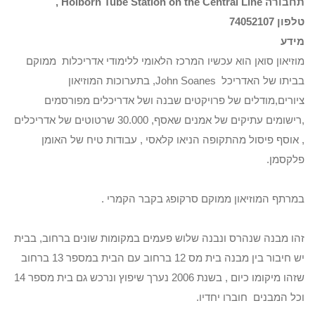
תחבורה Holborn Tube Station on the Central Line ,
טלפון 74052107
מידע
מוזיאון סואן הוא עכשיו המרכז הלאומי ללימודי אדריכלות ממוקם
בביתו של האדריכל John Soanes, בתערוכות המוזיאון
ציורים,מודלים של פרויקטים שבנה ושל אדריכלים מפורסמים
,רישומים עתיקים של אמנים שאסף, 30.000 שרטוטים של אדריכלים
, אוסף פיסול מהתקופה הניאו קלאסי , עבודות טיח של האומן
פלקסמן.
במרתף המוזיאון ממוקם סרקופג בקבר הקמרי .
זהו מבנה שנהרס ונבנה שלוש פעמים במקומות שונים ברחוב, בבית
יש חיבור בין מבנה בית מס 12 ברחוב עם הבית במספר 13 ברחוב
שזהו מיקומו כיום , בשנת 2006 נערך שיפוץ ונרכש גם בית מספר 14
וכל המבנים חוברו יחדיו.