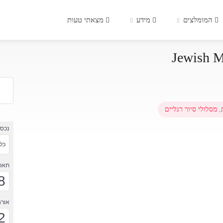
המומלצים
מידע
מצאתי טעות
,
מסלולי סיור רגליים
נכס
כל 
תארי
8
אורח
2