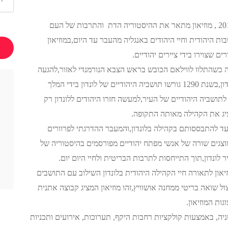
לאחר שיפוץ מקיף נפתח המוזיאון מחדש בשנת 2010 , מוזיאון מתאר את ההיסטוריה הדת והתרבות של העם
ת היהודית וחיי היהודים באנגליה מהעבר עד היום,במוזיאון
ם שצוירו בידי ציירים יהודיים.
הודים הראשונים בשנת 1066 לאנגליה כשהתלוו לווילאם הכובש בראש הצבא הנורמנדי לאזור,להגעה
הזאת מוצג מקווה מהמאה ה 13 אשר נתגלה בלונדון,בשנת 1290 גורשו תושביה היהודיים של לונדון בידי המלך
ושביה היהודיים של העיר,למעשה חזרו היהודים ללונדון רק
ד להתבססותם בקהילה בלונדון,והמעבר ההדרגתי לפרוורים
וצגים שורה של אנשי מפתח יהודיים מפורסמים בהיסטוריה של
 לונדון,תוך התייחסות לתרבות הבריטית ולחיי היום יום.
יאון לתאורה חיי הקהילה היהודית בלונדון השילוב עם התושבים
ל שואה בריטי ממחנה אושוויץ,זהו מוזיאון המציג קבוצה אתנית
ות המוזיאון.
ניה, באמצעות קולקציות רחבות היקף, תערוכות, אירועים ותכניות