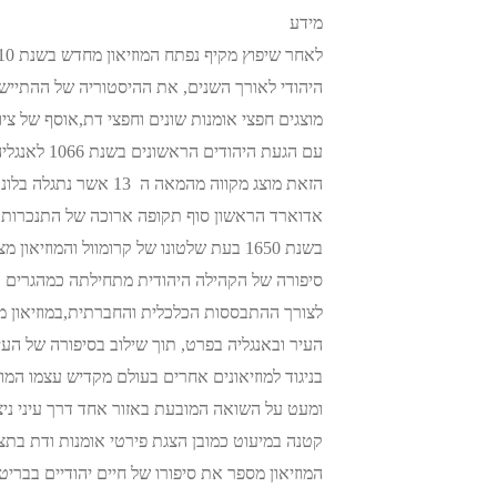
מידע
היהודי לאורך השנים, את ההיסטוריה של ההתיישבו
מוצגים חפצי אומנות שונים וחפצי דת,אוסף של ציורי
עם הגעת הי
אדוארד הראשון סוף תקופה ארוכה של התנכרות לת
בשנת 1650 בעת שלטונו של קרומוול והמוזיאון מציג את הקהילה מאותה התקופה.
סיפורה של הקהילה היהודית מתחילתה כמהגרים ע
לצורך ההתבססות הכלכלית והחברתית,במוזיאון מ
העיר ובאנגליה בפרט, תוך שילוב בסיפורה של העיר
בניגוד למוזיאונים אחרים בעולם מקדיש עצמו המוז
ומעט על השואה המובעת באזור אחד דרך עיני ניצו
קטנה במיעוט כמובן הצגת פירטי אומנות ודת בתצוג
המוזיאון מספר את סיפורו של חיים יהודיים בבריט