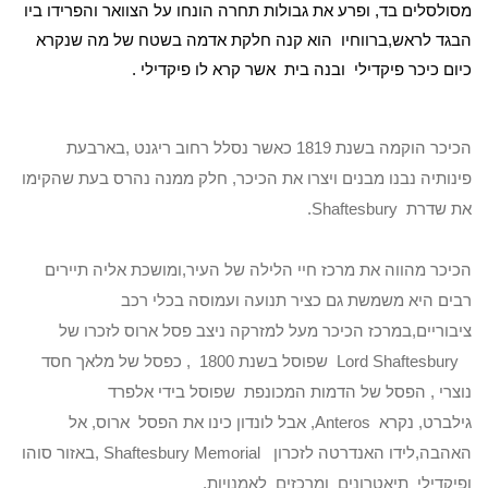
מסולסלים בד, ופרע את גבולות תחרה הונחו על הצוואר והפרידו ביו
הבגד לראש,ברווחיו הוא קנה חלקת אדמה בשטח של מה שנקרא
כיום כיכר פיקדילי ובנה בית אשר קרא לו פיקדילי .
הכיכר הוקמה בשנת 1819 כאשר נסלל רחוב ריגנט ,בארבעת
פינותיה נבנו מבנים ויצרו את הכיכר, חלק ממנה נהרס בעת שהקימו
את שדרת Shaftesbury.
הכיכר מהווה את מרכז חיי הלילה של העיר,ומושכת אליה תיירים
רבים היא משמשת גם כציר תנועה ועמוסה בכלי רכב
ציבוריים,במרכז הכיכר מעל למזרקה ניצב פסל ארוס לזכרו של
Lord Shaftesbury שפוסל בשנת 1800 , כפסל של מלאך חסד
נוצרי , הפסל של הדמות המכונפת שפוסל בידי אלפרד
גילברט, נקרא Anteros, אבל לונדון כינו את הפסל ארוס, אל
האהבה,לידו האנדרטה לזכרון Shaftesbury Memorial ,באזור סוהו
ופיקדילי תיאטרונים ומרכזים לאמנויות.