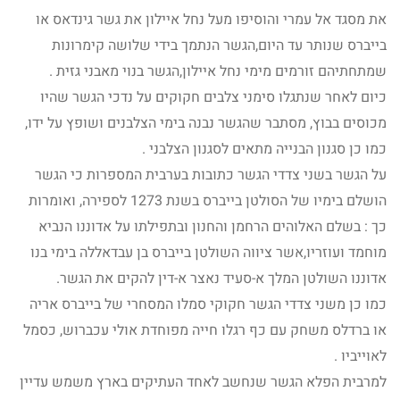
את מסגד אל עמרי והוסיפו מעל נחל איילון את גשר גינדאס או
בייברס שנותר עד היום,הגשר הנתמך בידי שלושה קימרונות
שמתחתיהם זורמים מימי נחל איילון,הגשר בנוי מאבני גזית .
כיום לאחר שנתגלו סימני צלבים חקוקים על נדכי הגשר שהיו
מכוסים בבוץ, מסתבר שהגשר נבנה בימי הצלבנים ושופץ על ידו,
כמו כן סגנון הבנייה מתאים לסגנון הצלבני .
על הגשר בשני צדדי הגשר כתובות בערבית המספרות כי הגשר
הושלם בימיו של הסולטן בייברס בשנת 1273 לספירה, ואומרות
כך : בשלם האלוהים הרחמן והחנון ובתפילתו על אדוננו הנביא
מוחמד ועוזריו,אשר ציווה השולטן בייברס בן עבדאללה בימי בנו
אדוננו השולטן המלך א-סעיד נאצר א-דין להקים את הגשר.
כמו כן משני צדדי הגשר חקוקי סמלו המסחרי של בייברס אריה
או ברדלס משחק עם כף רגלו חייה מפוחדת אולי עכברוש, כסמל
לאוייביו .
למרבית הפלא הגשר שנחשב לאחד העתיקים בארץ משמש עדיין