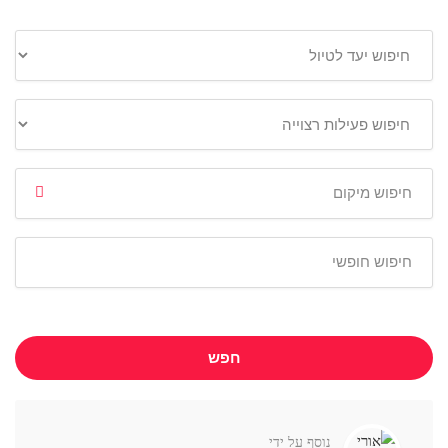
חפש
נוסף על ידי