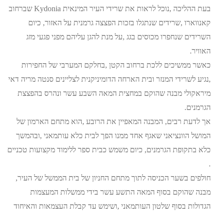
בעת ההליכה ,נוכל לראות את שרידי העיר המינאית Kydonia שברחוב
קאנווארו ,שרידים שנתגלו בזכות הפצצה גרמנית על האזור, כיום
השרידים שנחפרו מכוסים בגג ,על מנת להגן עליהם מפני פגעי מזג
האוויר.
כאשר ממשיכים ללכת ברחוב הקטן ,בחלקם המערבי של החפירות
,נגיע לשרידי המנזר ובית הארחה הדומיניקנית לצליינים סנטה מריה דאי
מיראקולי מבנה שהוקם במחצית המאה השבע עשר ונהרס בהפצצת
הגרמנים.
אך לדעת רבים, המבנה המאפיין את הרובע ,הוא מתחם הארמון של
המושל הוונציאני שאגף אחד ממנו הפך לבית כלא עותמאני ,ובהמשך
כלא בתקופת הגרמנים, כיום משמש כבית ספר ללימוד מקצועות טכניים
.
חולפים בשער הכניסה לתוך מתחם החניון של בית הממשל של העיר,
מבנה שהוקם בסוף המאה התשע עשר בידי ממשלות המעצמות
הגדולות בסוף שלטון העותמאני ,ושימש עד קבלת העצמאות והאיחוד