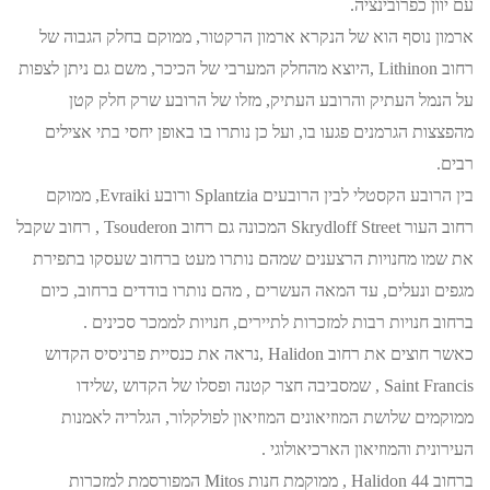
עם יוון כפרובינציה.
ארמון נוסף הוא של הנקרא ארמון הרקטור, ממוקם בחלק הגבוה של
רחוב Lithinon ,היוצא מהחלק המערבי של הכיכר, משם גם ניתן לצפות
על הנמל העתיק והרובע העתיק, מזלו של הרובע שרק חלק קטן
מהפצצות הגרמנים פגעו בו, ועל כן נותרו בו באופן יחסי בתי אצילים
רבים.
בין הרובע הקסטלי לבין הרובעים Splantzia ורובע Evraiki, ממוקם
רחוב העור Skrydloff Street המכונה גם רחוב Tsouderon , רחוב שקבל
את שמו מחנויות הרצענים שמהם נותרו מעט ברחוב שעסקו בתפירת
מגפים ונעלים, עד המאה העשרים , מהם נותרו בודדים ברחוב, כיום
ברחוב חנויות רבות למזכרות לתיירים, חנויות לממכר סכינים .
כאשר חוצים את רחוב Halidon ,נראה את כנסיית פרניסיס הקדוש
Saint Francis , שמסביבה חצר קטנה ופסלו של הקדוש ,שלידו
ממוקמים שלושת המוזיאונים המוזיאון לפולקלור, הגלריה לאמנות
העירונית והמוזיאון הארכיאולוגי .
ברחוב Halidon 44 , ממוקמת חנות Mitos המפורסמת למזכרות