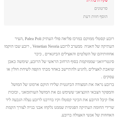
סקירה כללית
סרטונים
הוסף חוות דעת
רובע קסטלי ממוקם במרכז פליאה פולי העתיק Palea Poli ,העיר
העתיקה של חאניה ממערב לרובע Venetian Neoria , רובע שבו הוקמו
אחוזותיהם של השלטים והאצילים הביזנאיים , כיכר
סינטריוואני שממוקמת בסוף הרחוב הראשי של הרובע, שימשה כאבן
שואבת לאצילים ,להגיע ולהתיישב באחד מבתי הקפה לשיחת חולין או
עסקים .
ברובע נראה את המצודה הביזנטית שלידו הוקם ארמונו של המושל
והמפקד הצבאי הוונציאני ששימש גם את המושל העותומאני , ובזכות
אלו קיבל הרובע את הכינוי קסטלו וקיו בדרכנו לרובע נעלה הגבעה ליד
שרידי החומה העתיקה הפנימית שממנו נלקחו אבני בנייה לצורך הקמת
האחוזות של אנשי האצולה ברובע.