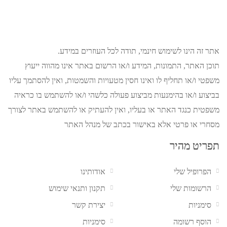
אתר זה הינו לשימוש חינמי, תודה לכל העוזרים במידע.
תוכן האתר, התמונות, המידע ו/או הרשום באתר אינו מהווה ייעוץ
משפטי ו/או תחליף לו ואינו חסין מטעויות והשמטות, ואין להסתמך עליו
בביצוע ו/או בהימנעות מביצוע פעולה כלשהי ו/או להשתמש בו כראיה
משפטית כנגד האתר או בעליו, ואין להעתיק או להשתמש באתר לצורך
מסחרי או פרטי אלא באישור בכתב של מנהל האתר
תפריט מהיר
הפרופיל שלי
אודותינו
הרשומות שלי
תקנון ותנאי שימוש
סימניות
יצירת קשר
הוסף רשומה
סימניות