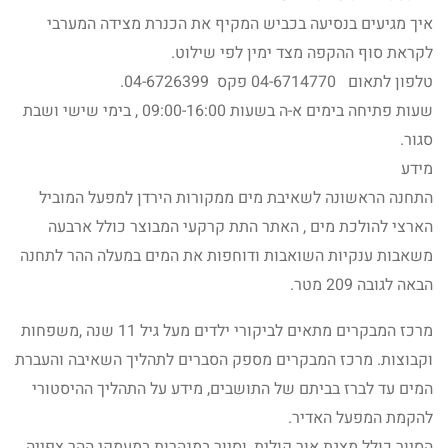
איך מגיעים בנסיעה בכביש המקיף את הכנרת מצידה המערבי
לקראת סוף ההקפה מצד ימין לפי שילוט.
טלפון לתאום 04-6714770 פקס 04-6726399.
שעות פתיחה בימים א-ה בשעות 09:00-16:00 , בימי שישי ושבת
סגור.
מידע
התחנה הראשונה לשאיבת מים ממקורות הירדן למפעל המוביל
הארצי להולכת מים , האתר התת קרקעי המבוצר כולל ארבעה
משאבות ענקיות השואבות ודוחפות את המים במעלה ההר לתחנה
הבאה לגובה 209 מטר.
מרכז המבקרים מתאים לביקורי ילדים מעל גיל 11 שנה ,משפחות
וקבוצות. מרכז המבקרים מספק הסברים לתהליך השאיבה והעברת
המים עד לברז בביתם של התושבים, מידע על התהליך ההיסטורי
להקמת המפעל האדיר.
הסיור כולל מצגת אור קולית, וסיור במנהרות במעמקי ההר צפייה