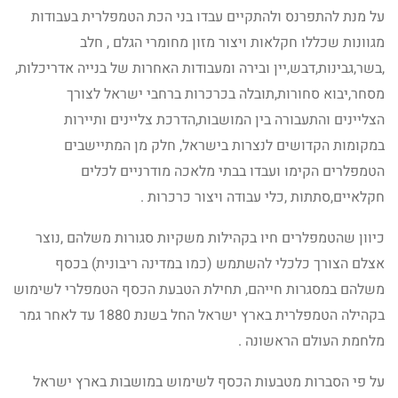
על מנת להתפרנס ולהתקיים עבדו בני הכת הטמפלרית בעבודות
מגוונות שכללו חקלאות ויצור מזון מחומרי הגלם , חלב
,בשר,גבינות,דבש,יין ובירה ומעבודות האחרות של בנייה אדריכלות,
מסחר,יבוא סחורות,תובלה בכרכרות ברחבי ישראל לצורך
הצליינים והתעבורה בין המושבות,הדרכת צליינים ותיירות
במקומות הקדושים לנצרות בישראל, חלק מן המתיישבים
הטמפלרים הקימו ועבדו בבתי מלאכה מודרניים לכלים
חקלאיים,סתתות ,כלי עבודה ויצור כרכרות .
כיוון שהטמפלרים חיו בקהילות משקיות סגורות משלהם ,נוצר
אצלם הצורך כלכלי להשתמש (כמו במדינה ריבונית) בכסף
משלהם במסגרות חייהם, תחילת הטבעת הכסף הטמפלרי לשימוש
בקהילה הטמפלרית בארץ ישראל החל בשנת 1880 עד לאחר גמר
מלחמת העולם הראשונה .
על פי הסברות מטבעות הכסף לשימוש במושבות בארץ ישראל