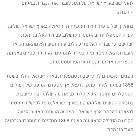
להתיישב בארץ ישראל, על מנת לעבוד את הנצרות במקום
היווצרה.
בתהליך של טיפוח הרוח המשיחית והגאולה בארץ ישראל ,של בני
העדה הטמפלרית ובהתמסרות ושלוב עבודת האל, בני הכת
,שחשבו כי עבודה לאל צריכה לנבוע מהנפש ולא מהאמונה, או
מעבודת האל המסורתית ,בניגוד למנהגים האורתודוכסיים באמונה
הנוצרית האורתודוקסית או הפרוטסטנטית.
ניצנים ראשונים להתיישבות טמפלרית בארץ ישראל,החלה בשנת
1858 בעיקר לאזור עמק יזרעאל אך מספרם המועט של העולים
הטמפלרים וחוסר היכולת לתרגם את מה שלמדו בהתיישבות
בתנאיה הקשים של הקרקע בארץ ישראל ,גרמו לכישלון הניסיון
להיאחז באדמת ארץ ישראל , מצב זה השתנה כאשר הגיעה
הקבוצה הגדולה הראשונה בשנת 1868 ממדינת וורטמברג בגרמניה
מעוז בני הכת .