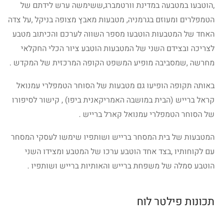
,הוטבעו במטבעה במדינת וורטמברג,ששימשה ערש לידתם של
הטמפלרים ומעוזם בגרמניה, מטבעות מאבץ מצופה בניקל ,על צדה
האחד של המטבעות הוטבעו מספר השווה לערכם והכיתוב מטבע
לצריכה ובצידם השני של המטבעות הוטבע ציור הכלי החקלאי
מחרשה ,שמסביבה מופיע המשפט הקופה המרכזית של המקדש .
באותה תקופה הופיעו גם מטבעות של הסוחר הטמפלרי עמנואל
קראל ברייש (הבית במושבה האמריקאנית ביפו) , קישור לסיפורו
של הסוחר הטמפלרי עמנואל קארל ברייש .
המטבעות של בית המסחר ברייש ושותפיו שימשו לעסקי המסחר
עם לקוחותיו ,בצד אחד הוטבע ערכו של המטבע ומצידו השני
הוטבע סמלה של משפחת ברייש והאותיות ברייש ושותפיו .
תכונות פילטר לוח