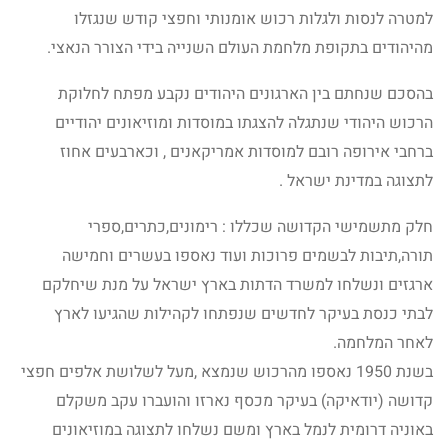
למטרה לנסות ולגלות רכוש אומנותי וחפצי קודש שנגזלו
מהיהודים בתקופת מלחמת העולם השנייה בידי הצורר הנאצי.
בהסכם שנחתם בין הארגונים היהודים נקבע מפתח לחלוקת
הרכוש היהודי שנתגלה להצגתו במוסדות ומוזיאונים יהודיים
ברחבי אירופה רובם למוסדות אמריקאנים , וכארבעים אחוז
לתצוגה במדינת ישראל .
חלק מתשמישי הקדושה שכללו : רימונים,כתרים,ספרי
תורה,תיבות לבשמים פרוכות ועוד נאספו בעשרים וחמישה
ארגזים ונשלחו למשרד הדתות בארץ ישראל על מנת שיחלקם
לבתי כנסת בעיקר לחדשים שנפתחו לקהילות שהגיעו לארץ
לאחר המלחמה.
בשנת 1950 נאספו מהרכוש שנמצא ,מעל לשלושת אלפים חפצי
קדושה (יודאיקה) בעיקר מכסף נארזו והועברו עקב משקלם
באוניה דרומית לנמל בארץ ומשם נשלחו לתצוגה במוזיאונים