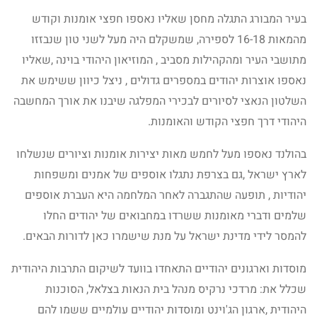
בעיר המבורג התגלה מחסן שאליו נאספו חפצי אומנות וקודש
מהמאות 16-18 לספירה, שמשקלם היה מעל לשני טון שנבזזו
מתושבי העיר ומהקהילות מסביב , המוזיאון היהודי בוינה ,שאליו
נאספו אוצרות יהודים במספרים גדולים , ניצל כיוון ששימש את
השלטון הנאצי לסיורים לבכירי המפלגה שיבנו את אורך המחשבה
היהודי דרך חפצי הקודש והאומנות.
בהולנד נאספו מעל לחמש מאות יצירות אומנות וציורים שנשלחו
לארץ ישראל ,גם בצרפת נתגלו אוספים של אמנים ומשפחות
יהודיות , תופעה שהתגברה לאחר המלחמה היא העברת אוספים
שלמים ודברי מאומנות ששרדו במחבואים של יהודים החלו
להמסר לידי מדינת ישראל על מנת שישמרו כאן לדורות הבאים.
מוסדות וארגונים יהודיים התאחדו בוועד לשיקום התרבות היהודית
שכלל את: מרדכי נרקיס מנהל בית הנאות בצלאל, הסוכנות
היהודית ,ארגון הג'וינט ומוסדות יהודיים עולמיים ששמו להם