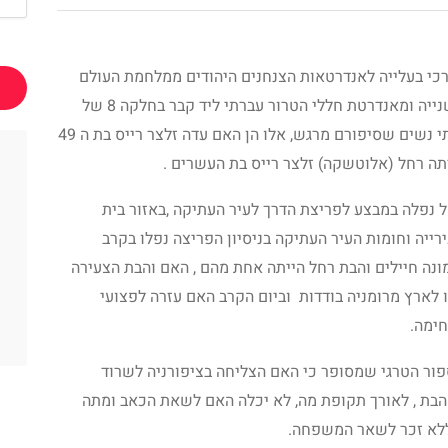
כי בעלייה לאנדרטאות הצנחנים היהודים ממלחמת העולם
השנייה ומאנדרטת חללי הטרור עברתי ליד קבר בחלקה 8 של
שתי נשים שסיפורם מרגש, אלו הן האם עדה זלצר רייס בת ה 49
תה רחל (אלוטשקה) זלצר רייס בת העשרים .
 נפלה במבצע לפריצת הדרך לעיר העתיקה ,באזור בית
רייה וחומות העיר העתיקה בניסיון הפריצה נפלו בקרב
נה חיילים והבת רחל הייתה אחת מהם , האם והבת הצעירה
 לארץ מרומניה בודדות וביום הקרב האם עזרה לפצועי
ימה.
ור הטרגי שמסופר כי האם הצליחה בציפורניה לשרוד
הבת , לאורך תקופת מה, לא יכלה האם לשאת הכאב ומתה
 ללא זכר לשאר המשפחה.