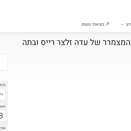
ע
מצאתי טעות
המצמרר של עדה זלצר רייס ובתה
נכס
כל 
תארי
8
אורח