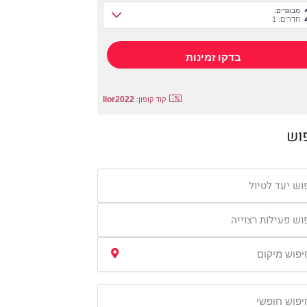
מבוגרים:
חדרים: 1
lior2022
קוד קופון:
וש
וש יעד לטיול
וש פעילות רצוייה