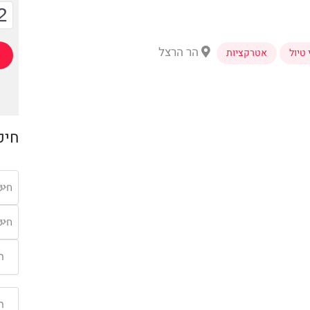
2
הר הרצל
טיול
אטרקציות
חיפ
חיפ
חיפ