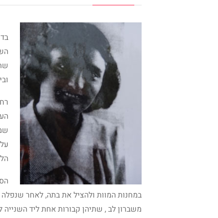
בדר
ובי
רחל
העי
שמו
עלו
הלח
הספ
במחנות המוות ולהציל את בתה, לאחר שנפלה 
משברון לב , שתיהן קבורות אחת ליד השנייה