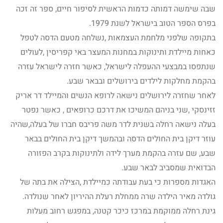
שבה שימשה דמותה כדמות הראשית לסיפור חיים, ספר זה זכה
בפרס הספר הטוב בישראל לשנת 1979.
בתקופה שלפני מלחמת העצמאות ,נשלחה מטעם הדסה לטפל
כאחות מיילדת ותינוקות במחנות המעצר באי קפריסין ,לעולים
שנתפסו במבצעי ההעפלה לישראל, כאשר חזרה לישראל עזרה
בהקמת מחלקות לילדים בירושלים ובבאר שבע.
לאחר שחזרה לירושלים נישאה לרופא הנשים והמיילד דר אריק
זזינסקי ,שני בניהם המשיכו את דרכם כרופאים , כאשר נפטר
בעלה נישאה רחלה בשנית לדר משה פריבס חברו של בעלה,שהיה
עוזר דיקן בית החולים הדסה ובהמשך דיקן בית החולים בבאר
שבע, שם עזרה בהקמת מערך לידה ולתינוקות בקרב הפזורה
הבדואית שמסביב לבאר שבע.
האגדות מספרות כי בעת עבודתה כמיילדת ,הצילה את בתה של
גולדה מאיר הילדה שרה ממחלת רעלת ההיריון לאחר שנולדה.
גינת רחלה ממוקמת במרכז כיכר קטנה, במפגש רחוב מעלות