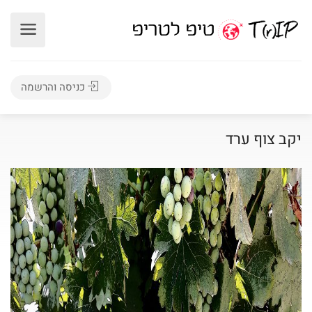
כניסה והרשמה
יקב צוף ערד