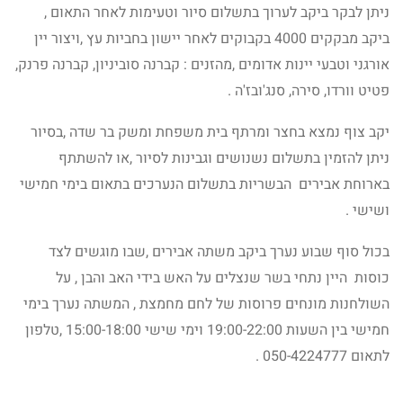
ניתן לבקר ביקב לערוך בתשלום סיור וטעימות לאחר התאום ,
ביקב מבקקים 4000 בקבוקים לאחר יישון בחביות עץ ,ויצור יין
אורגני וטבעי יינות אדומים ,מהזנים : קברנה סוביניון, קברנה פרנק,
פטיט וורדו, סירה, סנג'ובז'ה .
יקב צוף נמצא בחצר ומרתף בית משפחת ומשק בר שדה ,בסיור
ניתן להזמין בתשלום נשנושים וגבינות לסיור ,או להשתתף
בארוחת אבירים הבשריות בתשלום הנערכים בתאום בימי חמישי
ושישי .
בכול סוף שבוע נערך ביקב משתה אבירים ,שבו מוגשים לצד
כוסות היין נתחי בשר שנצלים על האש בידי האב והבן , על
השולחנות מונחים פרוסות של לחם מחמצת , המשתה נערך בימי
חמישי בין השעות 19:00-22:00 וימי שישי 15:00-18:00 ,טלפון
לתאום 050-4224777 .