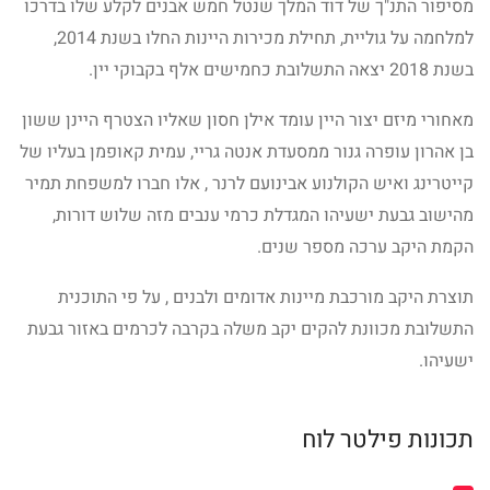
מסיפור התנ"ך של דוד המלך שנטל חמש אבנים לקלע שלו בדרכו
למלחמה על גוליית, תחילת מכירות היינות החלו בשנת 2014,
בשנת 2018 יצאה התשלובת כחמישים אלף בקבוקי יין.
מאחורי מיזם יצור היין עומד אילן חסון שאליו הצטרף היינן ששון
בן אהרון עופרה גנור ממסעדת אנטה גריי, עמית קאופמן בעליו של
קייטרינג ואיש הקולנוע אבינועם לרנר , אלו חברו למשפחת תמיר
מהישוב גבעת ישעיהו המגדלת כרמי ענבים מזה שלוש דורות,
הקמת היקב ערכה מספר שנים.
תוצרת היקב מורכבת מיינות אדומים ולבנים , על פי התוכנית
התשלובת מכוונת להקים יקב משלה בקרבה לכרמים באזור גבעת
ישעיהו.
תכונות פילטר לוח