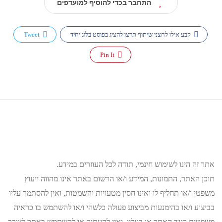
התחבר בכדי להוסיף למועדפים
קבע אילו לחצני שיתוף תרצו להציג בפוסט בלוג יחיד
Tweet
Pin It
אתר זה הינו לשימוש חינמי, תודה לכל העוזרים במידע.
תוכן האתר, התמונות, המידע ו/או הרשום באתר אינו מהווה ייעוץ
משפטי ו/או תחליף לו ואינו חסין מטעויות והשמטות, ואין להסתמך עליו
בביצוע ו/או בהימנעות מביצוע פעולה כלשהי ו/או להשתמש בו כראיה
משפטית כנגד האתר או בעליו, ואין להעתיק או להשתמש באתר לצורך