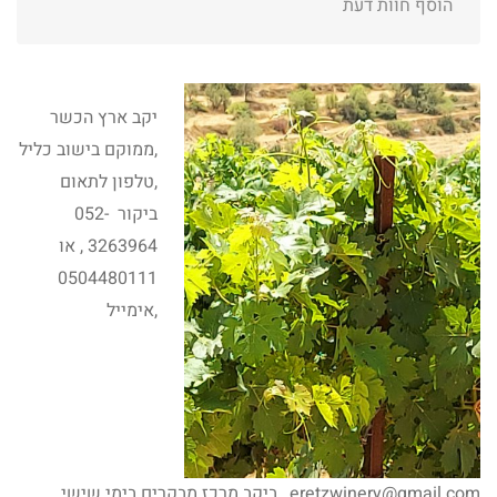
הוסף חוות דעת
יקב ארץ הכשר
,ממוקם בישוב כליל
,טלפון לתאום
ביקור 052-
3263964 , או
0504480111
,אימייל
eretzwinery@gmail.com , ביקב מרכז מבקרים בימי שישי