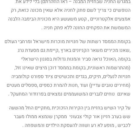
במגרש החניה שבחזית המבנה – ראו הוזהרתם) בלי לידע את
הנופשים כי צריך לשם פתק לחניה אלא שאין מכונה כזאת, רק
אמצעים אלקטרוניים , קטע משעשע היא מכונית הבימבה הלבנה
המשמשת את הפקחים החונה ללא פתק חניה .
בקומת הממסד רשתות של חנויות מוכרות מישראל ומרחבי העולם
,שאנו מכירים משאר הקניונים בארץ ,קיימת גם מסעדת גרג
בקומה ,האוכל נראה סביר והמנות גדולות בסגנון הישראלי
(מהתרשמות ראשונית, בקומת בממסד דוכן מיצים שאינו זול,
חנויות לנעלים, תיקים, בגדים ותכשיטים ציוד ספורט קולומביה
(מחירים טובים עדיין) ועוד ,חנות להמרת כספים ,ספסלים מעטים
שאינם נוחים לגברים המשועממים נמצאים בפרוזדור המתעקל .
על קיר השיש בחזית בין הקירות הזכוכית ,מתקיים החל מהשעה
שש בערב חזיון אור קולי צבעוני ממקרן שנמצא ממולו מעבר
לכביש , מופע לא רע ושווה להעסקת הילדים והמשפחה .