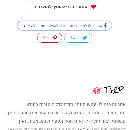
התחבר בכדי להוסיף למועדפים
קבע אילו לחצני שיתוף תרצו להציג בפוסט בלוג יחיד
Pin It
Tweet
אתר זה הינו לשימוש חינמי, תודה לכל העוזרים במידע.
תוכן האתר, התמונות, המידע ו/או הרשום באתר אינו מהווה ייעוץ
משפטי ו/או תחליף לו ואינו חסין מטעויות והשמטות, ואין
להסתמך עליו בביצוע ו/או בהימנעות מביצוע פעולה כלשהי ו/או