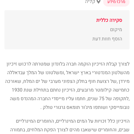
קליה
מרכז מידע
סקירה כללית
מיקום
הוסף חוות דעת
לצורך קבלת הזיכיון הוקמה חברה בלונדון שמטרתה לרכוש זיכיון
מהשלטון המנדטורי בארץ ישראל ,ומשלטונו של המלך עבדאללה
מירדן ,של רצועת חוף בחלק הצפוני מערבי של ים המלח, שאורכה
כחמישה קילומטר מרובעים, הזיכיון נחתם בתחילת שנת 1930
,לתקופה של 75 שנים, חתמו עליו מייסדי החברה המהנדס משה
נובומייסקי ושותפו מיג'ור תומאס גרגורי טולק .
הזיכיון כלל זכויות על המים המינרליים, החומרים המינרליים
שבים, והחומרים שישאבו מהים לצורך הפקת המלחים, בתמורה