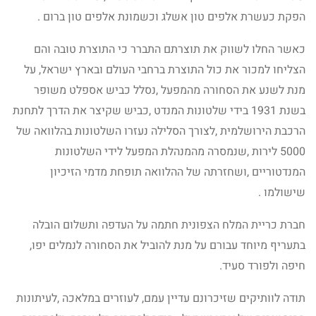
הפקת כעשרת אלפים טון אשלג וכשמונת אלפים טון ברום .
כאשר החלו לשווק את תוצרתם התברר כי התוצרת טובה והם
הצליחו למכור את כול התוצרת ברחבי העולם ובארץ ישראל, על
מנת לשנע את הסחורה מהמפעל ,נסלל כביש אספלט משופר
בשנת 1931 בידי שלטונות המנדט ,כביש שקיצר את הדרך לתחנת
הרכבת הירושלמית ,לצורך הסלילה נעזרו השלטונות בהלוואה של
5000 לירות ,שנמסרה מהמנהלת המפעל לידי השלטונות
המנדטוריים ,ושחזרתה של ההלוואה תופחת מדמי הזיכיון
שישולמו .
חברת כריית המלח הצפונית חתמה על העדפה ותשלום הובלה
בתעריף מיוחד עבורם על מנת להוביל את הסחורה לנמלים יפו,
חיפה ולפורד סעיד.
תודה לוותיקים שזיכרונם עדיין עמם, לעוזרים במלאכה ,לעיתונות