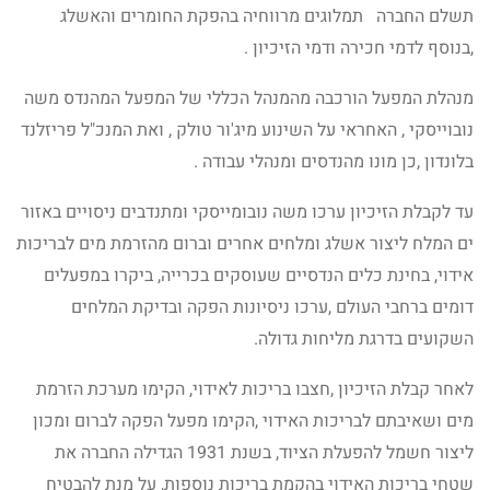
תשלם החברה תמלוגים מרווחיה בהפקת החומרים והאשלג
,בנוסף לדמי חכירה ודמי הזיכיון .
מנהלת המפעל הורכבה מהמנהל הכללי של המפעל המהנדס משה
נובוייסקי , האחראי על השינוע מיג'ור טולק , ואת המנכ"ל פריזלנד
בלונדון ,כן מונו מהנדסים ומנהלי עבודה .
עד לקבלת הזיכיון ערכו משה נובומייסקי ומתנדבים ניסויים באזור
ים המלח ליצור אשלג ומלחים אחרים וברום מהזרמת מים לבריכות
אידוי, בחינת כלים הנדסיים שעוסקים בכרייה, ביקרו במפעלים
דומים ברחבי העולם ,ערכו ניסיונות הפקה ובדיקת המלחים
השקועים בדרגת מליחות גדולה.
לאחר קבלת הזיכיון ,חצבו בריכות לאידוי, הקימו מערכת הזרמת
מים ושאיבתם לבריכות האידוי ,הקימו מפעל הפקה לברום ומכון
ליצור חשמל להפעלת הציוד, בשנת 1931 הגדילה החברה את
שטחי בריכות האידוי בהקמת בריכות נוספות, על מנת להבטיח