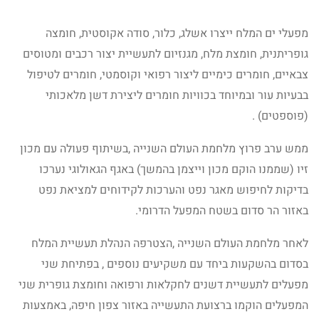
מפעלי ים המלח ייצרו אשלג, כלור, סודה אקוסטית, חומצה
גופריתנית, חומצת מלח, מגנזיום לתעשיית יצור רכבים ומטוסים
צבאיים, חומרים כימיים ליצור רפואי וקוסמטי, חומרים לטיפול
בבעיות עור ובמיוחד בכוויות חומרים ליצירת דשן מלאכותי
(פוספטים) .
ממש ערב פרוץ מלחמת העולם השנייה ,בשיתוף פעולה עם מכון
זיו (שממנו הוקם מכון וייצמן בהמשך) באגף הגאולוגי נערכו
בדיקות לחיפוש מאגר נפט והערכות לקידוחים למציאת נפט
באזור הר סדום בשטח המפעל הדרומי.
לאחר מלחמת העולם השנייה ,הצטרפה הנהלת תעשיית המלח
בסדום בהשקעות ביחד עם משקיעים נוספים , בפתיחת שני
מפעלים לתעשיית דשנים לחקלאות ורפואה וחומצת גופרית שני
המפעלים הוקמו ברצועת התעשייה באזור צפון חיפה, באמצעות