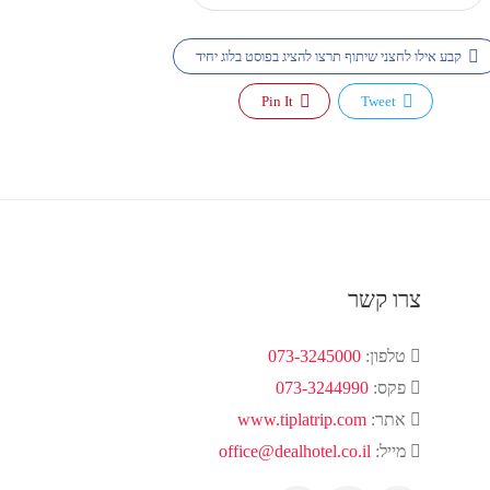
קבע אילו לחצני שיתוף תרצו להציג בפוסט בלוג יחיד
Pin It
Tweet
צרו קשר
טלפון:
073-3245000
פקס:
073-3244990
אתר:
www.tiplatrip.com
מייל:
office@dealhotel.co.il