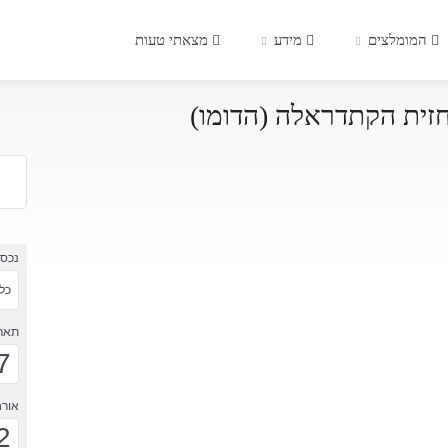
המומלצים
מידע
מצאתי טעות
זית הקתדראלה (הדומו)
נכס
כל 
תארי
7
אורח
2