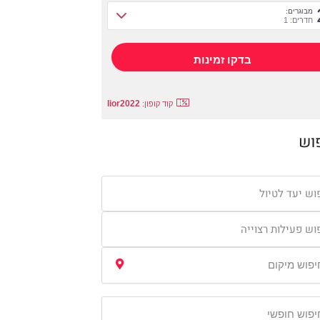
מבוגרים:
חדרים: 1
lior2022
קוד קופון:
וש
וש יעד לטיול
וש פעילות רצוייה