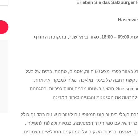
Erleben Sie das Salzburger
האתר פתוח בימים שלישי עד ראשון בין השעות 09:00 – 18:00, סגור בימי שני , בתקופת החורף
מוזיאון המרוחק מספר קילומטרים מהעיר זלצבורג באזור כפרי מציג 60 חוות, אסמים, טחנות, בתים של בעלי
ת קשת רחבה של בעלי מלאכה נגלה למבקר את אחת
האטרקציות הגדולות ליד העיר זלצבורג באזור Grossgmain המציג בשטחו מבנים וחוות כפריות בסגנונות
להראות את הסגנונות והבנייה באזור המדינה.
בתים,כלי בית וריהוט המאופיינים לאזורים שונים במדינה,כולל
 כרי דשא עם סוגי הגדר המתאימה, כנסיות וקפלות לתפילה ,
נים, אגמים ובריכות השקיה על המתקנים החקלאיים הצמודים