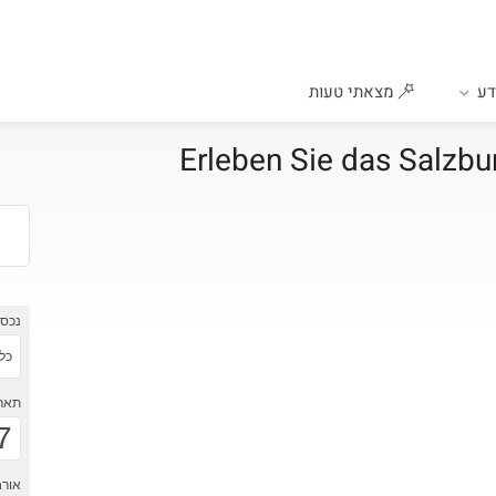
ע
מצאתי טעות
נכס
כל 
תארי
7
אורח