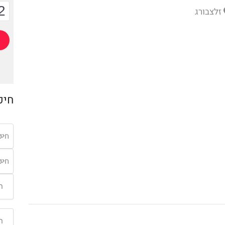
2
זלצבורג
חיפ
חיפ
חיפ