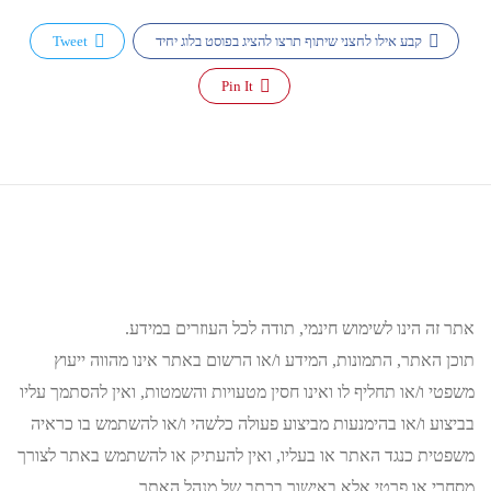
קבע אילו לחצני שיתוף תרצו להציג בפוסט בלוג יחיד
Tweet
Pin It
אתר זה הינו לשימוש חינמי, תודה לכל העוזרים במידע.
תוכן האתר, התמונות, המידע ו/או הרשום באתר אינו מהווה ייעוץ
משפטי ו/או תחליף לו ואינו חסין מטעויות והשמטות, ואין להסתמך עליו
בביצוע ו/או בהימנעות מביצוע פעולה כלשהי ו/או להשתמש בו כראיה
משפטית כנגד האתר או בעליו, ואין להעתיק או להשתמש באתר לצורך
מסחרי או פרטי אלא באישור בכתב של מנהל האתר