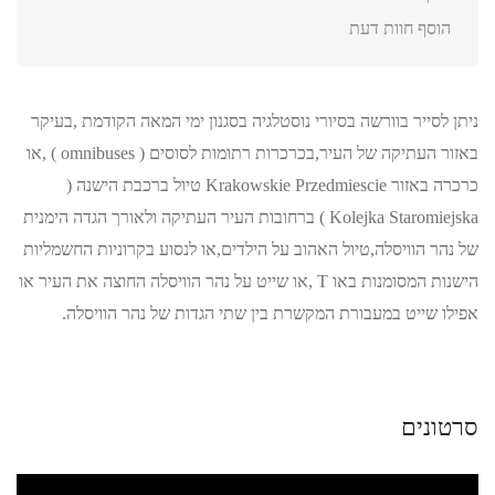
הוסף חוות דעת
ניתן לסייר בוורשה בסיורי נוסטלגיה בסגנון ימי המאה הקודמת ,בעיקר
באזור העתיקה של העיר,בכרכרות רתומות לסוסים ( omnibuses ) ,או
כרכרה באזור Krakowskie Przedmiescie טיול ברכבת הישנה (
Kolejka Staromiejska ) ברחובות העיר העתיקה ולאורך הגדה הימנית
של נהר הוויסלה,טיול האהוב על הילדים,או לנסוע בקרוניות החשמליות
הישנות המסומנות באו T ,או שייט על נהר הוויסלה החוצה את העיר או
אפילו שייט במעבורת המקשרת בין שתי הגדות של נהר הוויסלה.
סרטונים