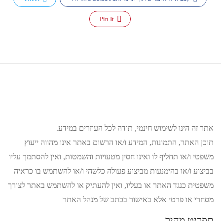
Pin It
אתר זה הינו לשימוש חינמי, תודה לכל העוזרים במידע.
תוכן האתר, התמונות, המידע ו/או הרשום באתר אינו מהווה ייעוץ
משפטי ו/או תחליף לו ואינו חסין מטעויות והשמטות, ואין להסתמך עליו
בביצוע ו/או בהימנעות מביצוע פעולה כלשהי ו/או להשתמש בו כראיה
משפטית כנגד האתר או בעליו, ואין להעתיק או להשתמש באתר לצורך
מסחרי או פרטי אלא באישור בכתב של מנהל האתר
תפריט מהיר