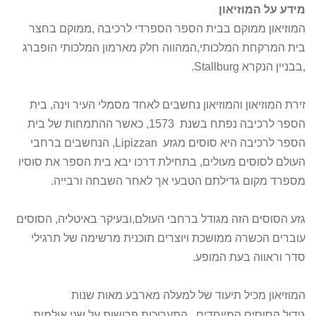
מידע על המוזיאון
המוזיאון ממוקם בבית הספר הספרדי לרכיבה ,ממוקם בחצר
בית המרקחת המלכותי,המהווה חלק מארמון המלכותי הופברג
,בבניין הנקרא Stallburg.
זירת המוזיאון והמוזיאון נחשבים לאחד מסמלי העיר וינה, בית
הספר לרכיבה נפתח בשנת 1573, כאשר ההתמחות של בית
הספר לרכיבה היא סוסים מגזע Lipizzan, הנחשבים ברחבי
העולם לסוסים מעולים, בתחילת דרכו יבא בית הספר את סוסיו
מספרד מקום גדילתם הטבעי אך לאחר השבחה ורבייה.
גזע הסוסים הזה מגודל ברחבי העולם,ובעיקר באיטליה, הסוסים
עוברים הכשרה ממושכת ויוצרים תוכנית מרשימה של תרגילי
סדר וראווה בעת המופע.
המוזיאון מכיל תיעוד של למעלה מארבע מאות שנות
גידול הסוסים המיוחדים ,התערוכות פרושות על שני אולמות