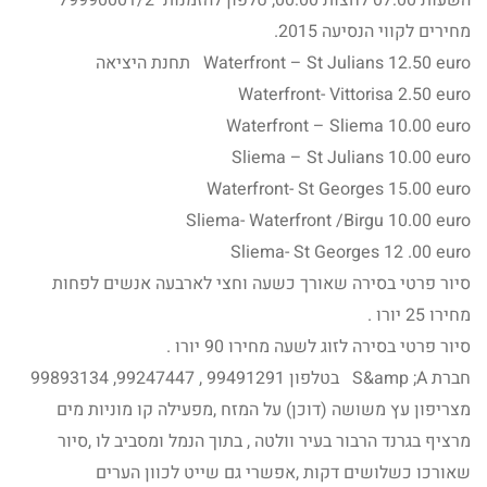
השעות 07:00 לחצות 00:00, טלפון להזמנות 79990001/2
מחירים לקווי הנסיעה 2015.
Waterfront – St Julians 12.50 euro תחנת היציאה
Waterfront- Vittorisa 2.50 euro
Waterfront – Sliema 10.00 euro
Sliema – St Julians 10.00 euro
Waterfront- St Georges 15.00 euro
Sliema- Waterfront /Birgu 10.00 euro
Sliema- St Georges 12 .00 euro
סיור פרטי בסירה שאורך כשעה וחצי לארבעה אנשים לפחות
מחירו 25 יורו .
סיור פרטי בסירה לזוג לשעה מחירו 90 יורו .
חברת S&amp ;A בטלפון 99491291 , 99247447, 99893134
מצריפון עץ משושה (דוכן) על המזח ,מפעילה קו מוניות מים
מרציף בגרנד הרבור בעיר וולטה , בתוך הנמל ומסביב לו ,סיור
שאורכו כשלושים דקות ,אפשרי גם שייט לכוון הערים