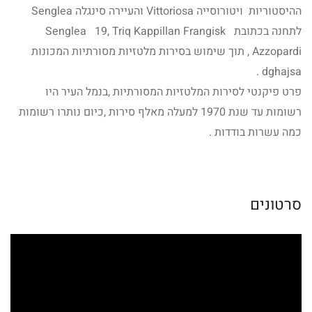
ההיסטוריות ויטורוסייה Vittoriosa והעיירה סינגלה Senglea
לתחנה בכתובת Senglea 19, Triq Kappillan Frangisk
Azzopardi , תוך שימוש בסירות מלטזיות מסורתיות המכונות
dghajsa .
פרט פיקנטי לסירות המלטזיות המסורתיות ,בנמל העיר היו
רשומות עד שנת 1970 למעלה מאלף סירות ,כיום נותרו רשומות
כמה עשרות בודדות .
סרטונים