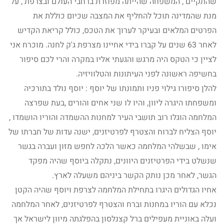
שהתקיים , המשפחה שהייתה מפוזרת ברחבי העולם ובצרפת , על
מנת שהמדינה תוכל להחליף את המצבה שכיום כוללת את
הפרטים המלאים ובעיקר לערוך את הטכס, כולל קריאת הקדיש
לאחר 63 שנים על קברו בידי אחיינו מצרפת ג'ק לחנה. מוכרח אני
לציין כי הטקס היה מרגש והגעתי אליו במקרה והרי לכם סיפור
בחשיפה ראשונה לפני העיתונות והטלוויזיה.
להלן סיפורו גילוי פניו ותמונתו של יוסף : יוסף נולד בתורכיה
ומשפחתו היגרה ליוון, והיו לו שני אחים והורים ,בעת שפרצה
המלחמה הוגלו רוב תושבי העיר למחנות ההשמדה והוריו הושמדו ,
יוסף הצליח לברוח והצטרף לפרטיזנים, ישנה עדות של חברתו של
אימו , שבשלהי המלחמה כאשר הלכה לחפש מזון ועברה בגשר
שנשלט בידי הפרטיזנים היוונים, נתקלה ביוסף שהיה מפקד
הגשר, לאחר מכן נותק הקשר ביניהם משעלה לארץ.
אחיו הגדולים היגרו בתחילת המלחמה לצרפת ויוסף שהיה הקטן
נכלא עם הוריו במחנות וברח והצטרף לפרטיזנים, לאחר המלחמה
ועלה באוניית מעפילים ברל קצנלסון בהפלגתה מיוון לישראל אך