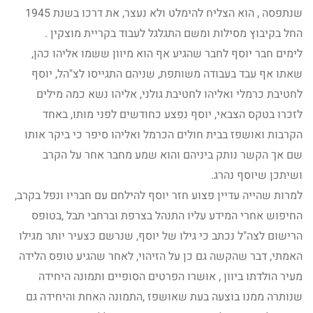
שנתפסה , הוא הצליח להימלט ולא נעצר, את דרכו בשנת 1945
החל בקיבוץ מסילות ומשם התגלגל לעבוד בקריית מוצקין .
לימים חבר יוסף לחבר שהגיע אף הוא מיוון ששמו אליהו כהן,
שאתו אף עבד בעבודה משותפת, שניהם התגייסו לצ"הל, יוסף
לחטיבת כרמלי ואליהו לחטיבת גולני, אליהו נשא כמה מילים
לזכרו בטקס הצבאי, יוסף נפצע כחודשים לפני מותו, באחד
הקרבות ואושפז בבית חולים הכרמל ואליהו סיפר כי ביקר אותו
שם אך הקשר נותק ביניהם והוא שמע מחבר אחר על הקרב
ושיתכן שיוסף נהרג.
למרות שהייה עדיין פצוע חזר יוסף להילחם עם חבריו ונפל בקרב,
החיפוש אחרי המידע עליו התנהל בצרפת וברחבי תבל ,בטופס
הרישום לצה"ל נכתב כי גילו של יוסף, שנרשם כצעיר יותר מגילו
האמתי, דבר שהקשה גם כן על הזיהוי, לאחר שהגיע טופס הלידה
מעיר הולדתו ביוון , אושרו הפרטים הסופיים ותמונה היחידה
שנותרה ממנו בוצעה בעת שאושפז ,התמונה האחת והיחידה גם