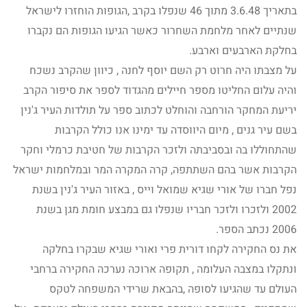
בתאריך 3.6.48 מתוך 46 שנפלו בקרב ,הגופות הוחזרו לישראל
שנתיים לאחר מלחמת השחרור כאשר הגיעו הגופות הם נקברו
בחלקת הארבעים וארבע.
על מצבתו היה חרוט רק השם יוסף לחנה , כיוון שהקרב נשכח
והיה עלום החליטו מספר חיילים מהגדוד לספר את סיפור הקרב
יריעת המחקר הורחבה והוחלט לכתוב ספר על תולדות העיר ג'נין
בשם עיר גנים , מיום היווסדה עד ימינו אנו כולל הקרבות
שהתחוללו בה ובסביבתה ולזכר הקרבות של חטיבת כרמלי וחקר
הקרבות אשר בהם השתתפה, קרה המקרה המר ובמלחמות ישראל
נפל חברו של אורי שגיא שמואל וייס , באזור העיר ג'נין בשנת
2002 ולזכרו ולזכר חבריו שנפלו גם במבצע חומת מגן בשנת
2006 נכתב הספר.
את נס החקירה לקחו דורית פרי ואורי שגיא שבקרו בחלקה
ונתקלו במצבה העלומה , תקופה ארוכה נערכה החקירה ברחבי
העולם עד שהגיעו לסופה ,בהבאת שרידי המשפחה לטקס