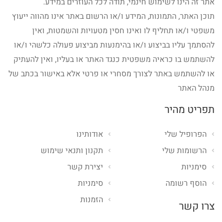
אתר זה הינו לשימוש חינמי, תודה לכל העוזרים במידע.
תוכן האתר, התמונות, המידע ו/או הרשום באתר אינו מהווה ייעוץ
משפטי ו/או תחליף לו ואינו חסין מטעויות והשמטות, ואין
להסתמך עליו בביצוע ו/או בהימנעות מביצוע פעולה כלשהי ו/או
להשתמש בו כראיה משפטית כנגד האתר או בעליו, ואין להעתיק
או להשתמש באתר לצורך מסחרי או פרטי אלא באישור בכתב של
מנהל האתר
תפריט מהיר
הפרופיל שלי
אודותינו
הרשומות שלי
תקנון ותנאי שימוש
סימניות
יצירת קשר
הוסף רשומה
סימניות
הזמנות
צרו קשר