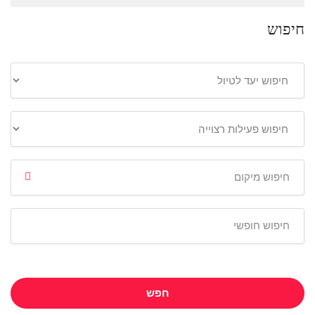
חיפוש
חפש