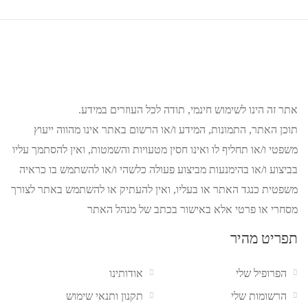
אתר זה הינו לשימוש חינמי, תודה לכל העוזרים במידע.
תוכן האתר, התמונות, המידע ו/או הרשום באתר אינו מהווה ייעוץ
משפטי ו/או תחליף לו ואינו חסין מטעויות והשמטות, ואין להסתמך עליו
בביצוע ו/או בהימנעות מביצוע פעולה כלשהי ו/או להשתמש בו כראיה
משפטית כנגד האתר או בעליו, ואין להעתיק או להשתמש באתר לצורך
מסחרי או פרטי אלא באישור בכתב של מנהל האתר
תפריט מהיר
הפרופיל שלי
אודותינו
הרשומות שלי
תקנון ותנאי שימוש