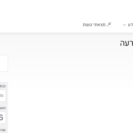
ע
מצאתי טעות
רעה
נכס
כל 
תארי
6
אורח