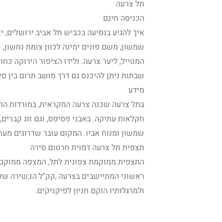
תל צרעה
הכניסה חינם
איך להגיע בנסיעה בכביש תל אביב ירושלים, 
המטייל, ליער צרעה. ולידו הציפור הירוקה כחו
שבתות ניתן להיכנס גם דרך מושב תרום בין סימוני הק
מידע
בתל צרעה שכנה צרעה המקראית, במורדות התל נ
חקלאות עתיקה. באבני פסיפס, וגם זוג קברים
שמשון ומנוח אביו. המקום עובר שדרוגים מעת
תצפית תל צרעה דמוית חרטום סירה
התצפית ממוקמת צפונית לתל, המצפה ממוקם
ראשוני המתיישבים בצרעה ,קק"ל הכשירה שלו
ולמרגלותיו הוקם חניון לפיקניקים.