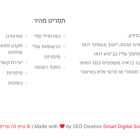
תפריט מהיר
מידע.
הפרופיל שלי
אודותינו
ינו מהווה ייעוץ משפטי ו/או
תקנון ותנאי
הרשומות שלי
שימוש
סתמך עליו בביצוע ו/או
סימניות
יצירת קשר
בו כראיה משפטית כנגד האתר
הוסף רשומה
 מסחרי או פרטי אלא באישור
סימניות
הזמנות
Smart Digital Solut
by SEO Creative
Made with
טיפ לה טריפ