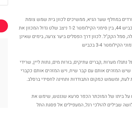
יורדים במחלף שער הגיא, ממשיכים לכוון בית שמש צומת
שמשון, משם פונים ימינה לכוון צומת נחשון, כביש 44, בין סימני הקילומטר 1-2 ניצב שלט גדול המכוון את
לה, סמל הקק"ל. לכוון דרך הפסלים ביער צרעה, בימים שאינן
ילומטר 3-4 בכביש
תגלו מערות ,קברים עתיקים, בורות מים, גתות ליין, שרידי
, שיש המזהים אותם עם קבר שיח, ויש המזהים אותם כקברי
 לעת, ומשמש כמקום התבודדות ותחינה לחסידי ברסלב.
 על ביתו של המוכתר הכפר סרעא שננטש, שימש את
שה שבילים להולכי רגל, המעפילים אל פסגת התל