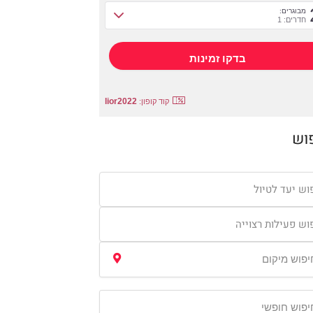
מבוגרים:
חדרים: 1
lior2022
קוד קופון:
וש
וש יעד לטיול
וש פעילות רצוייה