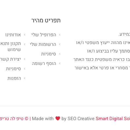
תפריט מהיר
מידע.
הפרופיל שלי
אודותינו
ינו מהווה ייעוץ משפטי ו/או
תקנון ותנאי
הרשומות שלי
שימוש
סתמך עליו בביצוע ו/או
סימניות
יצירת קשר
בו כראיה משפטית כנגד האתר
הוסף רשומה
 מסחרי או פרטי אלא באישור
סימניות
הזמנות
Smart Digital Solut
by SEO Creative
Made with
טיפ לה טריפ