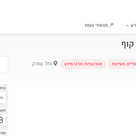
ע
מצאתי טעות
 קוף
נחל שורק
גליים
,
מעיינות
אטרקציות
,
מרכז מידע
נכס
כל 
תארי
8
אורח