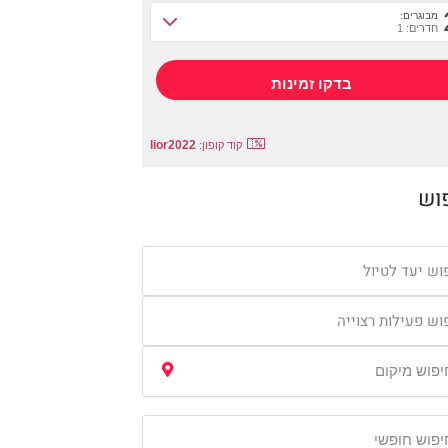
מבוגרים:
חדרים: 1
lior2022
קוד קופון:
וש
וש יעד לטיול
וש פעילות רצוייה