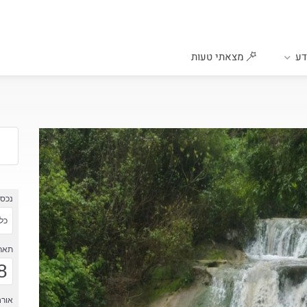
ע
מצאתי טעות
נכס
כל 
תארי
8
אורח