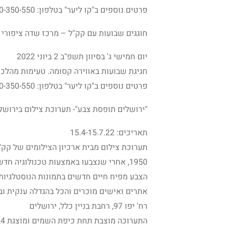
פרטים נוספים ב"קו ליער" בטלפון: 1-800-350-550 או באתר האינטרנט
חוגגים שבועות עם קק"ל – מרכז שדה ציפורי
יום חמישי ג' בסיוון תשפ"ב 2 ביוני 2022
חגיגת שבועות באווירה קסומה. טעימות מהלכות
פרטים נוספים ב"קו ליער" בטלפון: 1-800-350-550 או באתר האינטרנט
"ירושלים תופסת צבע"- תערוכת צילום בירושל
תאריכים: 15.4-15.7.22
1950, אחרי שנצבעו באמצעות טכנולוגיה חדשנית, בצבעים טבעיים כמעט.
הצבע מפיח חיים חדשים בתמונות הנוסטלגיות
אתרים ואישים מוכרים והכל בהגדלה ענקית ובת
רח' יפו 97, רחבת בניין כלל, ירושלים
התערוכה מוצבת תחת כיפת השמים ומוצגת 24 שעות ביממה. אין צורך בתיאום מראש.