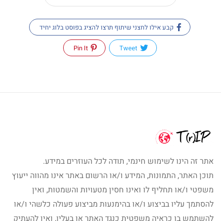
קבע אילו לחצני שיתוף תרצו להציג בפוסט בלוג יחיד
Pin It
Tweet
אתר זה הינו לשימוש חינמי, תודה לכל העוזרים במידע.
תוכן האתר, התמונות, המידע ו/או הרשום באתר אינו מהווה ייעוץ
משפטי ו/או תחליף לו ואינו חסין מטעויות והשמטות, ואין
להסתמך עליו בביצוע ו/או בהימנעות מביצוע פעולה כלשהי ו/או
להשתמש בו כראיה משפטית כנגד האתר או בעליו, ואין להעתיק