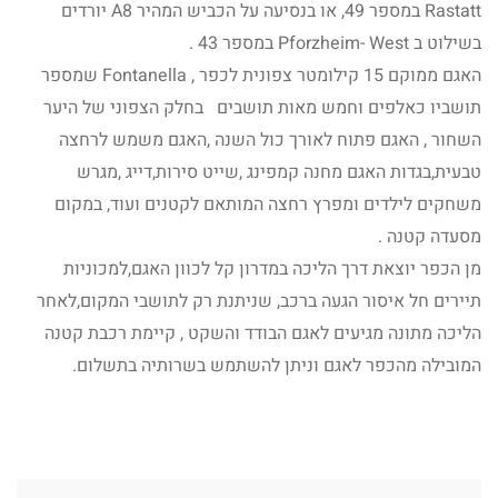
Rastatt במספר 49, או בנסיעה על הכביש המהיר A8 יורדים
בשילוט ב Pforzheim- West במספר 43 .
האגם ממוקם 15 קילומטר צפונית לכפר , Fontanella שמספר
תושביו כאלפים וחמש מאות תושבים בחלק הצפוני של היער
השחור , האגם פתוח לאורך כול השנה ,האגם משמש לרחצה
טבעית,בגדות האגם מחנה קמפינג ,שייט סירות,דייג ,מגרש
משחקים לילדים ומפרץ רחצה המותאם לקטנים ועוד, במקום
מסעדה קטנה .
מן הכפר יוצאת דרך הליכה במדרון קל לכוון האגם,למכוניות
תיירים חל איסור הגעה ברכב, שניתנת רק לתושבי המקום,לאחר
הליכה מתונה מגיעים לאגם הבודד והשקט , קיימת רכבת קטנה
המובילה מהכפר לאגם וניתן להשתמש בשרותיה בתשלום.