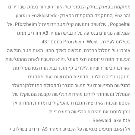
ממוקמת בפארק בחלק הצפוני של היער השחור בעמק שבו זורם
נהר Enz ,המתקנים ממוקמים בפארק park in Enzklosterle-
Poppeltal , שלושים וחמשה קילומטר דרומית ל Pforzheim ,אל
המגלשה מגיעים בנסיעה על הכביש המהיר A8 ויורדים ממנו
בשילוט לעיירה Pforzheim-West במספר 43 .
אורכו של מסלול הרכבת ,מגלשה כאלף חמש מאות מטר ,מגלשה
העשויה מפח נירוסטה חצי מעוגל ,והיא נחשבת לאחת מהמגלשות
הארוכות ביער השחור,לילדים קיימת רכבת זעירה,טרמפולינות
,מתקן בנג'י,קרוסלות , מכוניות מתנגשות ועוד מתקנים.
במגלשה מתיישבים על מושב הנגרר (קפסולת המזחלת)במעלה
המסלול ומשוחרר לדרכו מהירות הגלישה נקבעת ממשקלו של
הנוסע ומכוח האינרציה הנוצרת מהעיקולים ומזווית המדרון,אך
ניתן לווסט את מהירות הגלישה במעצורי יד,
אגם Seewald lake
אל האגם מגיעים בנסיעה על הכביש המהיר A5 יורדים בשילוט ל