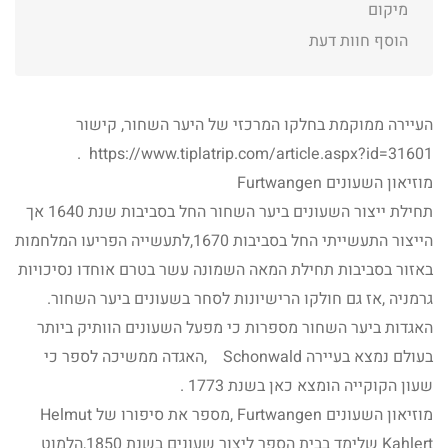
מיקום
הוסף חוות דעת
העיירה ממוקמת בחלקו המרכזי של היער השחור, קישור
https://www.tiplatrip.com/article.aspx?id=31601 .
מוזיאון השעונים Furtwangen
תחילת ייצור השעונים ביער השחור החל בסביבות שנת 1640 אך
הייצור התעשייתי החל בסביבות 1670,לתעשייה הפריעו המלחמות
באזור בסביבות תחילת המאה השמונה עשר בטרם אוחדו נסיכויות
גרמניה ,אז גם חולקו הרישיונות לסחר בשעונים ביער השחור.
האגדות ביער השחור מספרות כי מפעל השעונים הוותיק ביותר
בעולם נמצא בעיירה Schonwald ,האגדה ממשיכה לספר כי
שעון הקוקייה הומצא כאן בשנת 1773 .
מוזיאון השעונים Furtwangen ,מספר את סיפורו של Helmut
Kahlert שלימד בבית הספר ליצור שעונים בשנת 1850,הלמוט