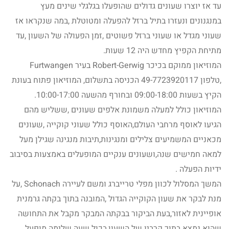
עד אז יוצרו שעונים גדולים שהופעלו בגלגלי שינים מעץ
במנגנונים ונעזרו בתיל ברזל להפעלה ומטוטלת ,במה שנקראו אז
שעוני מגדל או שעוני ברזל פשוטים ,זמן הפעולה של השעון ,עד
מתיחת הקפיץ מחדש היה 12 שעות.
המוזיאון ממוקם בכיכר Robert-Gerwig בעיר Furtwangen
,טלפון 49-7723920117 הכניסה בתשלום, המוזיאון פתוח בעונת
הקיץ בשעות 09:00-18:00 ובחורף מהשעה 10:00-17:00.
המוזיאון כולל למעלה משמונת אלפים שעונים ,ששליש מהם
הגיעו לאוסף מרחבי העולם,האוסף כולל שעוני קוקייה ,שעונים
מכאניים המשמיעים צלילים ומנגינות,תיבות מנגינה שגילן מעל
למאה חמישים שנה,ושעונים ענקיים המופעלים באמצעות בסיבוב
ידיות הפעלה .
המשך המסלול לכוון מפלי טרייברג ומשם לעיירה Schonach ,על
מנת לבקר את שעון הקוקייה הגדול ,המובנה בתוך בקתה גרמנית
אופיינית לאזור,בעת הביקור בבקתה המבקר מקבל את התחושה
שהוא נמצא בתוך קרביו של השעון,בכול שעה שלימה מופעל