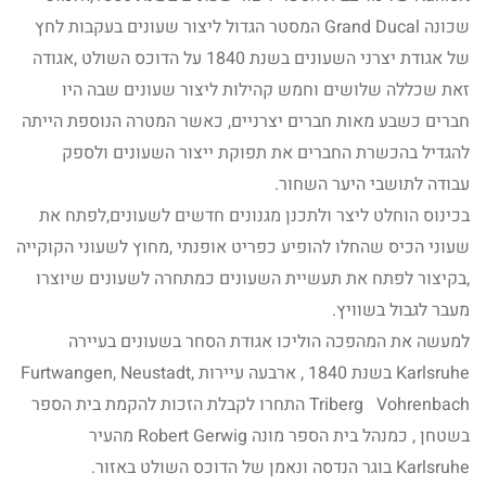
שכונה Grand Ducal המסטר הגדול ליצור שעונים בעקבות לחץ
של אגודת יצרני השעונים בשנת 1840 על הדוכס השולט ,אגודה
זאת שכללה שלושים וחמש קהילות ליצור שעונים שבה היו
חברים כשבע מאות חברים יצרניים, כאשר המטרה הנוספת הייתה
להגדיל בהכשרת החברים את תפוקת ייצור השעונים ולספק
עבודה לתושבי היער השחור.
בכינוס הוחלט ליצר ולתכנן מגנונים חדשים לשעונים,לפתח את
שעוני הכיס שהחלו להופיע כפריט אופנתי ,מחוץ לשעוני הקוקייה
,בקיצור לפתח את תעשיית השעונים כמתחרה לשעונים שיוצרו
מעבר לגבול בשוויץ.
למעשה את המהפכה הוליכו אגודת הסחר בשעונים בעיירה
Karlsruhe בשנת 1840 , ארבעה עיירות Furtwangen, Neustadt,
Triberg Vohrenbach התחרו לקבלת הזכות להקמת בית הספר
בשטחן , כמנהל בית הספר מונה Robert Gerwig מהעיר
Karlsruhe בוגר הנדסה ונאמן של הדוכס השולט באזור.