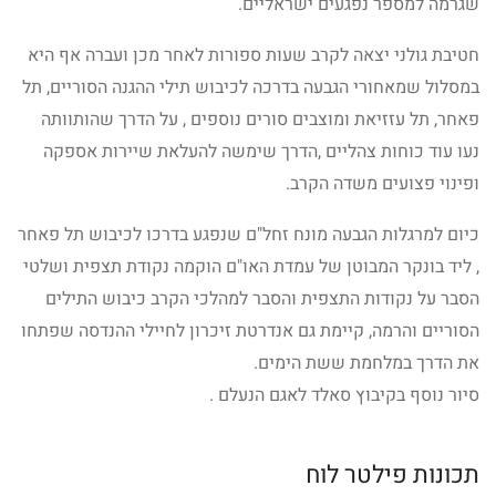
שגרמה למספר נפגעים ישראליים.
חטיבת גולני יצאה לקרב שעות ספורות לאחר מכן ועברה אף היא
במסלול שמאחורי הגבעה בדרכה לכיבוש תילי ההגנה הסוריים, תל
פאחר, תל עזזיאת ומוצבים סורים נוספים , על הדרך שהותוותה
נעו עוד כוחות צהליים ,הדרך שימשה להעלאת שיירות אספקה
ופינוי פצועים משדה הקרב.
כיום למרגלות הגבעה מונח זחל"ם שנפגע בדרכו לכיבוש תל פאחר
, ליד בונקר המבוטן של עמדת האו"ם הוקמה נקודת תצפית ושלטי
הסבר על נקודות התצפית והסבר למהלכי הקרב כיבוש התילים
הסוריים והרמה, קיימת גם אנדרטת זיכרון לחיילי ההנדסה שפתחו
את הדרך במלחמת ששת הימים.
סיור נוסף בקיבוץ סאלד לאגם הנעלם .
תכונות פילטר לוח