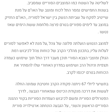
לשליטה על השטח כמו המוצבים הסוריים שמסביב.
בשנות החמישים נמסר התל לכוח ומוצב של האו"ם על מנת
שייטיב לפקח על שביתת הנשק בין ישראל לסוריה , האו"ם החזיק
במוצב עד לימים ספורים בטרם פרצה מלחמת ששת הימים שאז
נטשו .
למוצב הנטוש הועלתה פלוגה של צהל ,על מנת לא לאפשר לסורים
לעלות עליו, בתכנון מהלכי הקרב של כוחות צהל לכיבוש רמת
הגולן ומוצבי הצבא הסורי תוכן מעבר דרך התל תוך שימוש כעמדה
תצפית וניהול הרב ושימוש במדרון האחורי שלו להסתיר את
הכוחות בטרם יכנסו לקרב.
בתשיעי ליולי 67 ניתנה פקודה הקרב וחטיבת שמונה החלה
לעשות את דרכה מנקודת הכינוס שמאחורי הגבעה , לדרך
הפטרולים הסורית ומשם לכיבוש העמדות הסוריות בקווי ההגנה
הסוריים הראשון והשני , על הגבעה הונחתה ארטילריה סורית